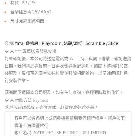
材質 : PP / PE
音樂播放需1.5V AA x2
尺寸見詳細資料圖
分類:
YaYa
,
遊戲房 | Playroom
,
鞦韆/滑梯 | Scramble / Slide
*** 專車送貨服務安排
訂單確認後，本公司將透過電話或 WhatsApp 與閣下聯繫，確認送貨
日期。我們將於送貨前一日再次發送提醒通知。如閣下選購附加安
裝服務，敬請預先清空安裝位置並移除相關雜物，以便師傅順利進
行安裝作業。
感謝閣下選擇本公司服務，如有任何查詢，歡迎隨時聯絡我們。
付款方法 Payment
客戶可以透過以下支付方式，訂購您喜好的商品！
客戶可以透過網上或櫃員機轉帳到我們銀行帳戶，帳戶如下:
香港上海匯豐銀行
賬戶名稱: NATSUHOUSE FURNITURE LIMITED