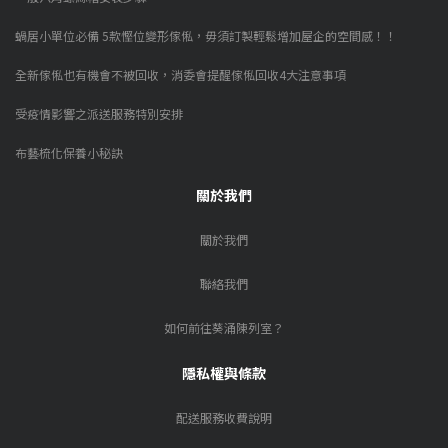
蝸居小單位必備 5款慳位變形傢俬，毋須訂製輕鬆增加屋企的空間感！！
全新傢俬也有機會不被回收，消委會提醒傢俬回收4大注意事項
受疫情影響之派送服務特別安排
布藝梳化保養小秘訣
關於我們
關於我們
聯絡我們
如何前往葵涌陳列室？
隱私權與條款
配送服務收費說明