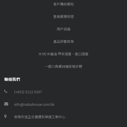
客戶購前需知
售後服務保證
用戶協議
產品保養政策
木材/木蠟油 甲苯證書、進口證書
一般六角螺絲帽安裝步驟
聯絡我們
(+852) 5122 9207
info@natsuhouse.com.hk
新陳列室正在搬遷到華達工業中心