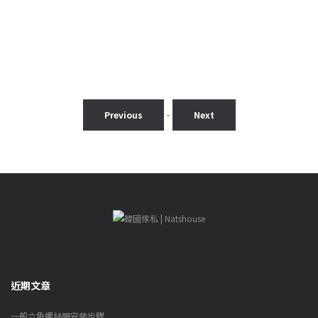
S
括
$
2
-
Previous
Next
近期文章
一般六角螺絲帽安裝步驟