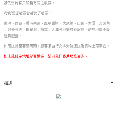
請先咨詢客戶服務有關之收費。
特別偏遠地區包括以下地區 :
東涌、西貢、香港南區、摩星嶺道、大尾篤、山頂、大潭﹑沙頭角
﹑郊外等等，愉景灣﹑梅窩﹑大澳等地需額外報價，離島地區不設
送貨服務。
如須送貨至客運碼頭，顧客須自行安排海路運送及貨物上落事宜。
如未能確定地址是否遍遠，請向我們客戶服務咨詢。
描述