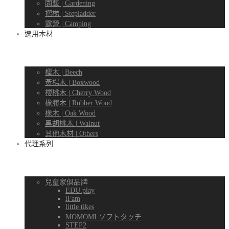
園藝 | Gardening
摺梯 | Stepladder
露營 | Camping
選用木材
櫸木 | Beech
黃楊木 | Boxwood
櫻桃木 | Cherry Wood
橡膠木 | Rubber Wood
橡木 | Oak Wood
黑胡桃木 | Walnut
其他木材 | Others
代理系列
兒童家俱品牌
EDU.play
iFam
little tikes
MOMOMI ソフトタッチ
STEP2