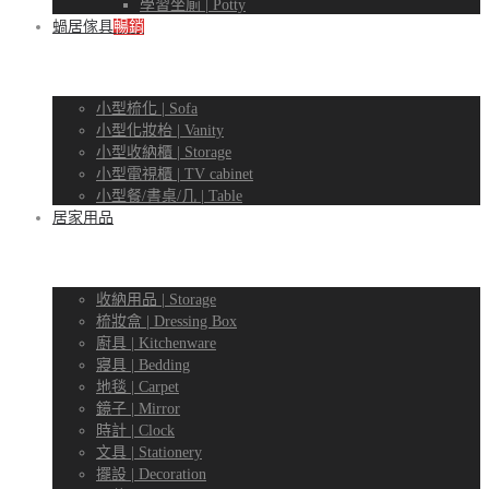
學習坐廁 | Potty
蝸居傢具
暢銷
小型梳化 | Sofa
小型化妝枱 | Vanity
小型收納櫃 | Storage
小型電視櫃 | TV cabinet
小型餐/書桌/几 | Table
居家用品
收納用品 | Storage
梳妝盒 | Dressing Box
廚具 | Kitchenware
寢具 | Bedding
地毯 | Carpet
鏡子 | Mirror
時計 | Clock
文具 | Stationery
擺設 | Decoration