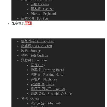
屏風 | Screen
積木櫃 | Cabinet
洞洞板 | Pegboard
寵物傢具 | For Pets
兒童傢具
最新
嬰兒/小童床 | Baby Bed
小桌椅 | Desk & Chair
收納 | Storage
軟墊 | Soft Cushion
遊戲房 | Playroom
玩具 | Toy
繪畫板 | Drawing Board
搖搖馬 | Rocking Horse
遊戲屋 | Playhouse
安全圍欄 | Fence
扭扭車/四輪車 | Toy Car
鞦韆/滑梯 | Scramble & Slide
其他 | Others
洗澡用品 | Baby Bath