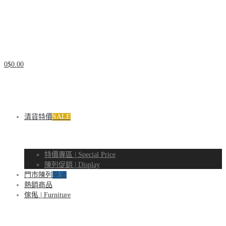
Natsuhouse
實
Natsuhouse
0
$
0.00
木
清貨特價
SALE
實
特價專區 | Special Price
陳列促銷 | Display
傢
木
門市陳列
葵涌
熱銷商品
傢俬 | Furniture
俬