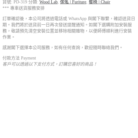
貨號:
PD-319
分類:
Wood Lab
,
傢俬 | Furiture
,
餐椅 | Chair
*** 專車送貨服務安排
訂單確認後，本公司將透過電話或 WhatsApp 與閣下聯繫，確認送貨日
期。我們將於送貨前一日再次發送提醒通知。如閣下選購附加安裝服
務，敬請預先清空安裝位置並移除相關雜物，以便師傅順利進行安裝
作業。
感謝閣下選擇本公司服務，如有任何查詢，歡迎隨時聯絡我們。
付款方法 Payment
客戶可以透過以下支付方式，訂購您喜好的商品！