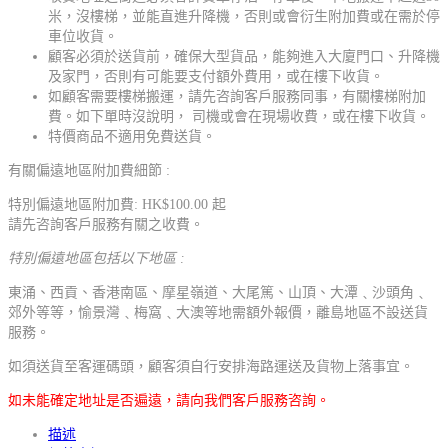
米，沒樓梯，並能直進升降機，否則或會衍生附加費或在需於停
車位收貨。
顧客必須於送貨前，確保大型貨品，能夠進入大廈門口、升降機
及家門，否則有可能要支付額外費用，或在樓下收貨。
如顧客需要樓梯搬運，請先咨詢客戶服務同事，有關樓梯附加
費。如下單時沒說明， 司機或會在現場收費，或在樓下收貨。
特價商品不適用免費送貨。
有關偏遠地區附加費細節 :
特別偏遠地區附加費: HK$100.00 起
請先咨詢客戶服務有關之收費。
特別偏遠地區包括以下地區 :
東涌、西貢、香港南區、摩星嶺道、大尾篤、山頂、大潭﹑沙頭角﹑
郊外等等，愉景灣﹑梅窩﹑大澳等地需額外報價，離島地區不設送貨
服務。
如須送貨至客運碼頭，顧客須自行安排海路運送及貨物上落事宜。
如未能確定地址是否遍遠，請向我們客戶服務咨詢。
描述