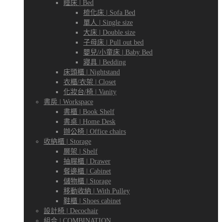
睡床 | Bed
梳化床 | Sofa Bed
單人 | Single size
大床 | Double size
子母床 | Pull out bed
嬰兒/小童床 | Baby Bed
寢具 | Bedding
床頭櫃 | Nightstand
衣櫃/衣架 | Closet
化妝台/椅 | Vanity
書房 | Workspace
書櫃 | Book Shelf
書桌 | Home Desk
辦公椅 | Office chairs
收納櫃 | Storage
層架 | Shelf
抽屜櫃 | Drawer
餐邊櫃 | Cabinet
儲物櫃 | Storage
移動收納 | With Pulley
鞋櫃 | Shoes cabinet
設計椅 | Decochair
組合 | COMBINATION