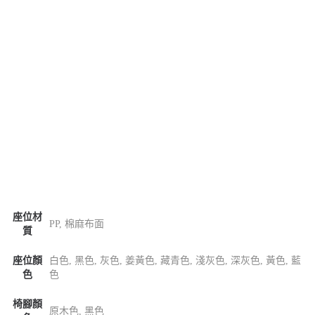
座位材
PP, 棉麻布面
質
座位顏
白色, 黑色, 灰色, 姜黃色, 藏青色, 淺灰色, 深灰色, 黃色, 藍
色
色
椅腳顏
原木色, 黑色