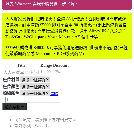
圍：
以先 Whatsapp 與我們職員進一步了解。
$630.00
到
人人買家具折扣 限時優惠！全線 88 折優惠！立即到我哋門市或網
$930.00
店選購，訂單滿額 $5000 即可享全單 88 折優惠。(網上系統將會自
動結算折扣優惠) 門市接受消費卷付款，適用 AlipayHK / 八達通 /
Tap&Go / WeChat pay / Visa、Master、AE 信用卡等
***全店購物滿 $4000 即可享獲免運配送服務 (此優惠不適用於已經
促銷緊嘅商品或 Momomi 、PDM系列商品)
Title
Range
Discount
1 - 20
12%
人人買家具 88 折扣
座位材質
座位顏色
椅腳顏色
清除
-
+
加入購物車
商品尺寸 : 請參照下方詳細尺寸圖
設計系列 : Wood Lab