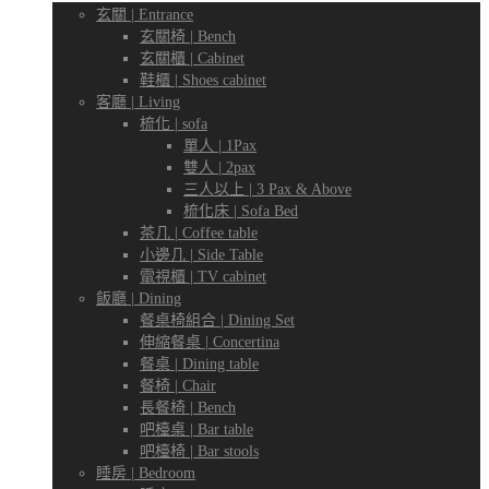
傢
玄關 | Entrance
玄關椅 | Bench
玄關櫃 | Cabinet
鞋櫃 | Shoes cabinet
客廳 | Living
專
梳化 | sofa
俬
單人 | 1Pax
雙人 | 2pax
三人以上 | 3 Pax & Above
梳化床 | Sofa Bed
門
茶几 | Coffee table
專
小邊几 | Side Table
電視櫃 | TV cabinet
飯廳 | Dining
餐桌椅組合 | Dining Set
伸縮餐桌 | Concertina
店
餐桌 | Dining table
門
餐椅 | Chair
長餐椅 | Bench
吧檯桌 | Bar table
吧檯椅 | Bar stools
睡房 | Bedroom
店