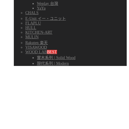
Weplay 台灣
YaYa
CHALS
E-Unit イー・ユニット
FLAPLU
HULL
KITCHEN-ART
MULIN
Rakuten 楽天
VISAWOOD
WOOD LAB
BEST
實木系列 | Solid Wood
現代系列 | Modern