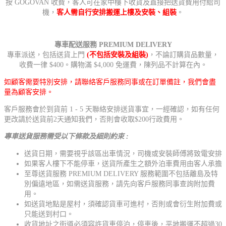
按 GOGOVAN 收費，客人可在家中樓下收貨及直接把送貨費用付給司
機，
客人需自行安排搬運上樓及安裝、組裝
。
專車配送服務 PREMIUM DELIVERY
專車派送，包括送貨上門
(不包括安裝及組裝)
，不論訂購貨品數量，
收費一律 $400。購物滿 $4,000 免運費，陳列品不計算在內。
如顧客需要特別安排，請聯絡客戶服務同事或在訂單備註，我們會盡
量為顧客安排。
客戶服務會於到貨前 1 - 5 天聯絡安排送貨事宜，一經確認，如有任何
更改請於送貨前2天通知我們，否則會收取$200行政費用。
專車送貨服務需受以下條款及細則約束 :
送貨日期，需要視乎該區出車情況，司機或安裝師傅將致電安排
如果客人樓下不能停車，送貨所產生之額外泊車費用由客人承擔
至尊送貨服務 PREMIUM DELIVERY 服務範圍不包括離島及特
別偏遠地區，如需送貨服務，請先向客戶服務同事查詢附加費
用。
如送貨地點是屋村，須確認貨車可進村，否則或會衍生附加費或
只能送到村口。
收貨地址之街道必須容許貨車停泊，停車後，平地搬運不超過30