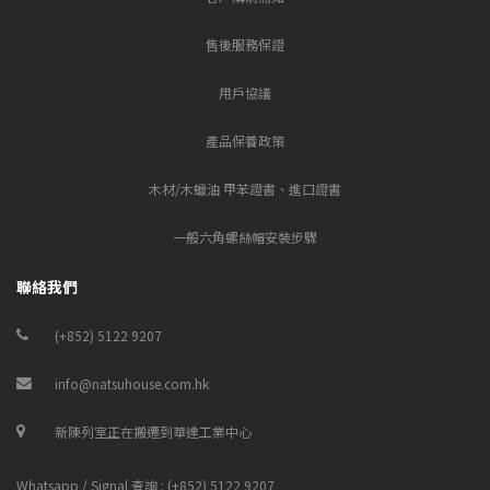
售後服務保證
用戶協議
產品保養政策
木材/木蠟油 甲苯證書、進口證書
一般六角螺絲帽安裝步驟
聯絡我們
(+852) 5122 9207
info@natsuhouse.com.hk
新陳列室正在搬遷到華達工業中心
Whatsapp / Signal 查詢 : (+852) 5122 9207