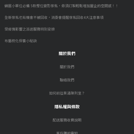
蝸居小單位必備 5款慳位變形傢俬，毋須訂製輕鬆增加屋企的空間感！！
全新傢俬也有機會不被回收，消委會提醒傢俬回收4大注意事項
受疫情影響之派送服務特別安排
布藝梳化保養小秘訣
關於我們
關於我們
聯絡我們
如何前往葵涌陳列室？
隱私權與條款
配送服務收費說明
客戶購前需知