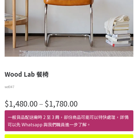
Wood Lab 餐椅
wd047
價
$
1,480.00
–
$
1,780.00
格
範
一般貨品配送需時 2 至 3 周，部份商品可能可以特快處理，詳情
圍：
可以先 Whatsapp 與我們職員進一步了解。
$1,480.00