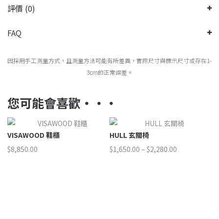
評價 (0)
FAQ
因採用手工測量方式，且測量方法可能有所差異，實際尺寸與標示尺寸或存在1-
3cm的正常誤差。
您可能會喜歡‧‧‧
VISAWOOD 鞋櫃
HULL 玄關椅
H
價
$
8,850.00
$
1,650.00
–
$
2,280.00
$
7
格
範
圍：
$1,650.00
到
$2,280.00