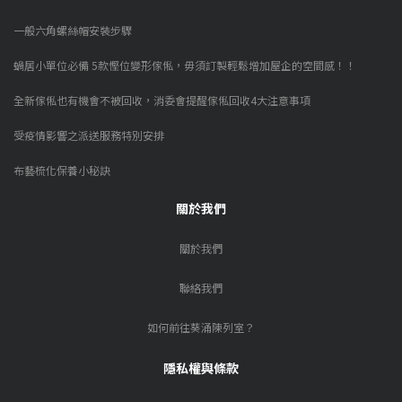
一般六角螺絲帽安裝步驟
蝸居小單位必備 5款慳位變形傢俬，毋須訂製輕鬆增加屋企的空間感！！
全新傢俬也有機會不被回收，消委會提醒傢俬回收4大注意事項
受疫情影響之派送服務特別安排
布藝梳化保養小秘訣
關於我們
關於我們
聯絡我們
如何前往葵涌陳列室？
隱私權與條款