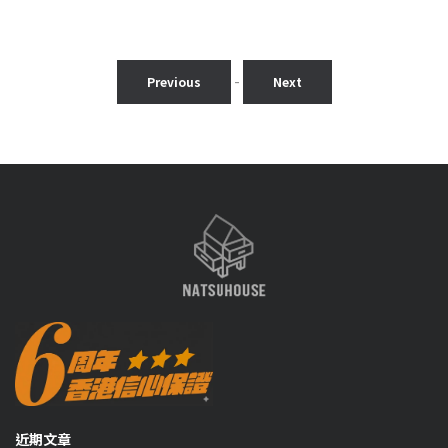
範
圍：
0
$630.00
到
-
Previous
Next
0
$930.00
近期文章