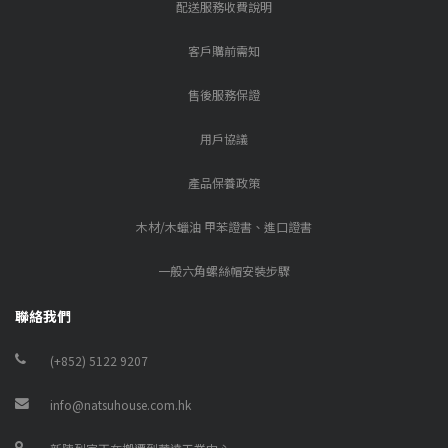
配送服務收費說明
客戶購前需知
售後服務保證
用戶協議
產品保養政策
木材/木蠟油 甲苯證書、進口證書
一般六角螺絲帽安裝步驟
聯絡我們
(+852) 5122 9207
info@natsuhouse.com.hk