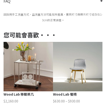
FAQ
因採用手工測量方式，且測量方法可能有所差異，實際尺寸與標示尺寸或存在1-
3cm的正常誤差。
您可能會喜歡‧‧‧
Wood Lab 移動茶几
Wood Lab 餐椅
W
價
$
2,160.00
$
630.00
–
$
930.00
$
3
格