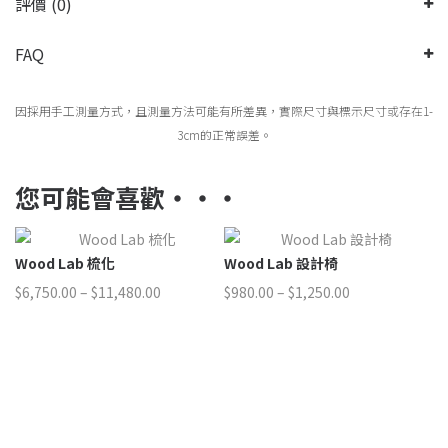
評價 (0)
FAQ
因採用手工測量方式，且測量方法可能有所差異，實際尺寸與標示尺寸或存在1-
3cm的正常誤差。
您可能會喜歡‧‧‧
化
Wood Lab 設計椅
Wood Lab 書架
價
價
,480.00
$
980.00
–
$
1,250.00
$
1,480.00
格
格
範
範
圍：
圍：
$6,750.00
$980.00
到
到
$11,480.00
$1,250.00