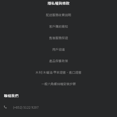
隱私權與條款
配送服務收費說明
客戶購前需知
售後服務保證
用戶協議
產品保養政策
木材/木蠟油 甲苯證書、進口證書
一般六角螺絲帽安裝步驟
聯絡我們
(+852) 5122 9207