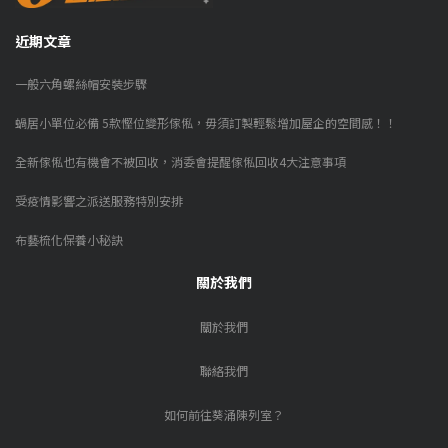
近期文章
一般六角螺絲帽安裝步驟
蝸居小單位必備 5款慳位變形傢俬，毋須訂製輕鬆增加屋企的空間感！！
全新傢俬也有機會不被回收，消委會提醒傢俬回收4大注意事項
受疫情影響之派送服務特別安排
布藝梳化保養小秘訣
關於我們
關於我們
聯絡我們
如何前往葵涌陳列室？