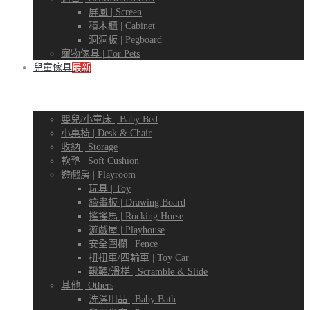
屏風 | Screen
積木櫃 | Cabinet
洞洞板 | Pegboard
寵物傢具 | For Pets
兒童傢具
最新
嬰兒/小童床 | Baby Bed
小桌椅 | Desk & Chair
收納 | Storage
軟墊 | Soft Cushion
遊戲房 | Playroom
玩具 | Toy
繪畫板 | Drawing Board
搖搖馬 | Rocking Horse
遊戲屋 | Playhouse
安全圍欄 | Fence
扭扭車/四輪車 | Toy Car
鞦韆/滑梯 | Scramble & Slide
其他 | Others
洗澡用品 | Baby Bath