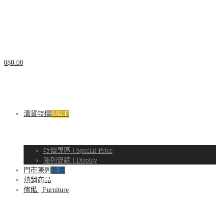
Natsuhouse
實
Natsuhouse
0
$
0.00
木
清貨特價
SALE
實
特價專區 | Special Price
陳列促銷 | Display
傢
木
門市陳列
葵涌
熱銷商品
傢俬 | Furniture
俬