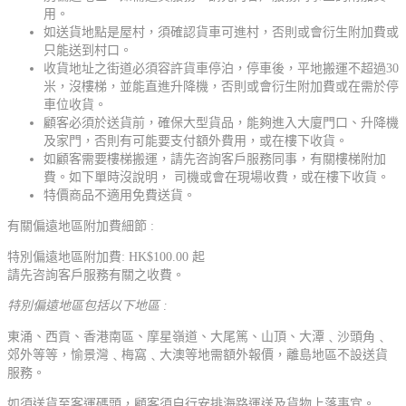
用。
如送貨地點是屋村，須確認貨車可進村，否則或會衍生附加費或
只能送到村口。
收貨地址之街道必須容許貨車停泊，停車後，平地搬運不超過30
米，沒樓梯，並能直進升降機，否則或會衍生附加費或在需於停
車位收貨。
顧客必須於送貨前，確保大型貨品，能夠進入大廈門口、升降機
及家門，否則有可能要支付額外費用，或在樓下收貨。
如顧客需要樓梯搬運，請先咨詢客戶服務同事，有關樓梯附加
費。如下單時沒說明， 司機或會在現場收費，或在樓下收貨。
特價商品不適用免費送貨。
有關偏遠地區附加費細節 :
特別偏遠地區附加費: HK$100.00 起
請先咨詢客戶服務有關之收費。
特別偏遠地區包括以下地區 :
東涌、西貢、香港南區、摩星嶺道、大尾篤、山頂、大潭﹑沙頭角﹑
郊外等等，愉景灣﹑梅窩﹑大澳等地需額外報價，離島地區不設送貨
服務。
如須送貨至客運碼頭，顧客須自行安排海路運送及貨物上落事宜。