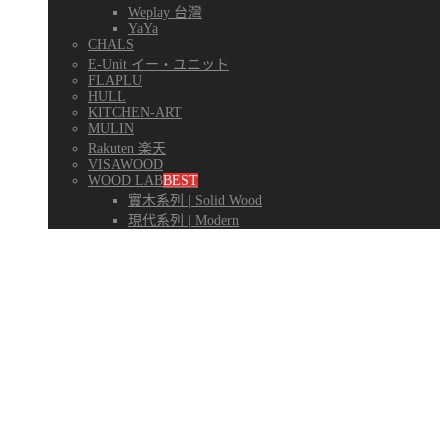
Weplay 台灣
YaYa
CHALS
E-Unit イー・ユニット
FLAPLU
HULL
KITCHEN-ART
MULIN
Rakuten 楽天
VISAWOOD
WOOD LAB
BEST
實木系列 | Solid Wood
現代系列 | Modern