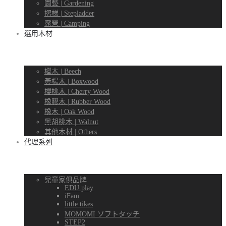
園藝 | Gardening
摺梯 | Stepladder
露營 | Camping
選用木材
櫸木 | Beech
黃楊木 | Boxwood
櫻桃木 | Cherry Wood
橡膠木 | Rubber Wood
橡木 | Oak Wood
黑胡桃木 | Walnut
其他木材 | Others
代理系列
兒童家俱品牌
EDU.play
iFam
little tikes
MOMOMI ソフトタッチ
STEP2