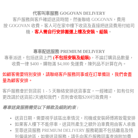
代客叫車服務 GOGOVAN DELIVERY
客戶服務與客戶確認送貨時間，然後聯絡 GOGOVAN，費用
按 GOGOVAN 收費，客人可在家中樓下收貨及直接把送貨費用付給司
機，
客人需自行安排搬運上樓及安裝、組裝
。
專車配送服務 PREMIUM DELIVERY
專車派送，包括送貨上門
(不包括安裝及組裝)
，不論訂購貨品數量，
收費一律 $400。購物滿 $4,000 免運費，陳列品不計算在內。
如顧客需要特別安排，請聯絡客戶服務同事或在訂單備註，我們會盡
量為顧客安排。
客戶服務會於到貨前 1 - 5 天聯絡安排送貨事宜，一經確認，如有任何
更改請於送貨前2天通知我們，否則會收取$200行政費用。
專車送貨服務需受以下條款及細則約束 :
送貨日期，需要視乎該區出車情況，司機或安裝師傅將致電安排
如果客人樓下不能停車，送貨所產生之額外泊車費用由客人承擔
至尊送貨服務 PREMIUM DELIVERY 服務範圍不包括離島及特
別偏遠地區，如需送貨服務，請先向客戶服務同事查詢附加費