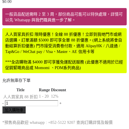
$
0.00
一般貨品配送需時 2 至 3 周，部份商品可能可以特快處理，詳情可
以先 Whatsapp 與我們職員進一步了解。
人人買家具折扣 限時優惠！全線 88 折優惠！立即到我哋門市或網
店選購，訂單滿額 $5000 即可享全單 88 折優惠。(網上系統將會自
動結算折扣優惠) 門市接受消費卷付款，適用 AlipayHK / 八達通 /
Tap&Go / WeChat pay / Visa、Master、AE 信用卡等
***全店購物滿 $4000 即可享獲免運配送服務 (此優惠不適用於已經
促銷緊嘅商品或 Momomi 、PDM系列商品)
允許無庫存下單
Title
Range
Discount
1 - 20
12%
人人買家具 88 折扣
-
+
加入購物車
*預售商品歡迎 whatsapp : +852-5122 9207 查詢訂購詳情及報價