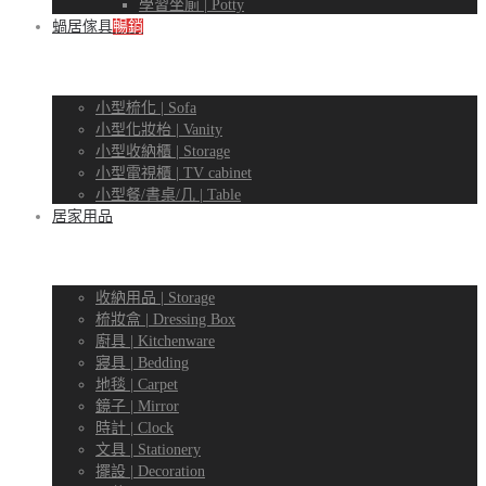
學習坐廁 | Potty
蝸居傢具
暢銷
小型梳化 | Sofa
小型化妝枱 | Vanity
小型收納櫃 | Storage
小型電視櫃 | TV cabinet
小型餐/書桌/几 | Table
居家用品
收納用品 | Storage
梳妝盒 | Dressing Box
廚具 | Kitchenware
寢具 | Bedding
地毯 | Carpet
鏡子 | Mirror
時計 | Clock
文具 | Stationery
擺設 | Decoration