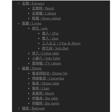
傢
玄關 | Entrance
玄關椅 | Bench
玄關櫃 | Cabinet
鞋櫃 | Shoes cabinet
客廳 | Living
專
梳化 | sofa
俬
單人 | 1Pax
雙人 | 2pax
三人以上 | 3 Pax & Above
梳化床 | Sofa Bed
門
茶几 | Coffee table
專
小邊几 | Side Table
電視櫃 | TV cabinet
飯廳 | Dining
餐桌椅組合 | Dining Set
伸縮餐桌 | Concertina
店
餐桌 | Dining table
門
餐椅 | Chair
長餐椅 | Bench
吧檯桌 | Bar table
吧檯椅 | Bar stools
睡房 | Bedroom
店