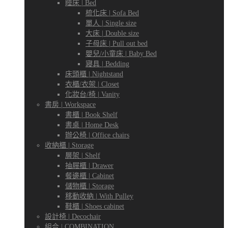
睡床 | Bed
梳化床 | Sofa Bed
單人 | Single size
大床 | Double size
子母床 | Pull out bed
嬰兒/小童床 | Baby Bed
寢具 | Bedding
床頭櫃 | Nightstand
衣櫃/衣架 | Closet
化妝台/椅 | Vanity
書房 | Workspace
書櫃 | Book Shelf
書桌 | Home Desk
辦公椅 | Office chairs
收納櫃 | Storage
層架 | Shelf
抽屜櫃 | Drawer
餐邊櫃 | Cabinet
儲物櫃 | Storage
移動收納 | With Pulley
鞋櫃 | Shoes cabinet
設計椅 | Decochair
組合 | COMBINATION