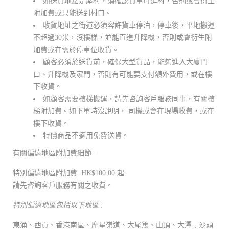
如送貨地點是屋村，須確認貨車可進村，否則或會衍生
附加費或只能送到村口。
收貨地址之街道必須容許貨車停泊，停車後，平地搬運
不超過30米，沒樓梯，並能直進升降機，否則或會衍生附
加費或在需於停車位收貨。
顧客必須於送貨前，確保大型貨品，能夠進入大廈門
口、升降機及家門，否則有可能要支付額外費用，或在樓
下收貨。
如顧客需要樓梯搬運，請先咨詢客戶服務同事，有關樓
梯附加費。如下單時沒說明， 司機或會在現場收費，或在
樓下收貨。
特價商品不適用免費送貨。
有關偏遠地區附加費細節 :
特別偏遠地區附加費: HK$100.00 起
請先咨詢客戶服務有關之收費。
特別偏遠地區包括以下地區 :
東涌、西貢、香港南區、摩星嶺道、大尾篤、山頂、大潭﹑沙頭