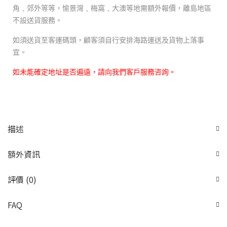
角﹑郊外等等，愉景灣﹑梅窩﹑大澳等地需額外報價，離島地區
不設送貨服務。
如須送貨至客運碼頭，顧客須自行安排海路運送及貨物上落事
宜。
如未能確定地址是否遍遠，請向我們客戶服務咨詢。
描述
額外資訊
評價 (0)
FAQ