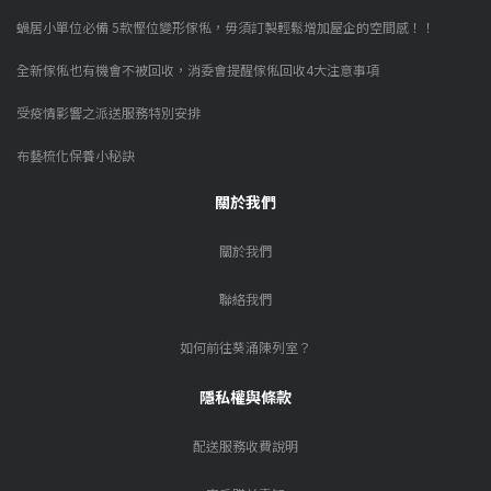
蝸居小單位必備 5款慳位變形傢俬，毋須訂製輕鬆增加屋企的空間感！！
全新傢俬也有機會不被回收，消委會提醒傢俬回收4大注意事項
受疫情影響之派送服務特別安排
布藝梳化保養小秘訣
關於我們
關於我們
聯絡我們
如何前往葵涌陳列室？
隱私權與條款
配送服務收費說明