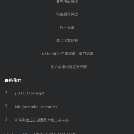
客戶購前需知
售後服務保證
用戶協議
產品保養政策
木材/木蠟油 甲苯證書、進口證書
一般六角螺絲帽安裝步驟
聯絡我們
(+852) 5122 9207
info@natsuhouse.com.hk
新陳列室正在搬遷到華達工業中心