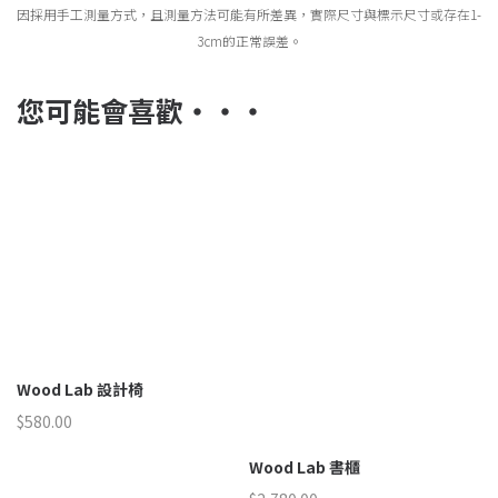
因採用手工測量方式，且測量方法可能有所差異，實際尺寸與標示尺寸或存在1-
3cm的正常誤差。
您可能會喜歡‧‧‧
Wood Lab 設計椅
W
$
580.00
$
9
Wood Lab 書櫃