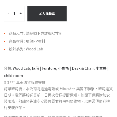
-
+
加入購物車
商品尺寸 : 請參照下方詳細尺寸圖
商品材質 : 環保PP物料
設計系列 : Wood Lab
分類:
Wood Lab
,
傢俬 | Furiture
,
小桌椅 | Desk & Chair
,
小童房 |
child room
*** 專車送貨服務安排
訂單確認後，本公司將透過電話或 WhatsApp 與閣下聯繫，確認送貨
日期。我們將於送貨前一日再次發送提醒通知。如閣下選購附加安
裝服務，敬請預先清空安裝位置並移除相關雜物，以便師傅順利進
行安裝作業。