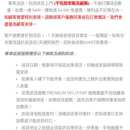
專車派送，包括送貨上門
(不包括安裝及組裝)
，不論訂購貨品數
量，收費一律 $400。購物滿 $4,000 免運費，陳列品不計算在內。
如顧客需要特別安排，請聯絡客戶服務同事或在訂單備註，我們會
盡量為顧客安排。
客戶服務會於到貨前 1 - 5 天聯絡安排送貨事宜，一經確認，如有任
何更改請於送貨前2天通知我們，否則會收取$200行政費用。
專車送貨服務需受以下條款及細則約束 :
送貨日期，需要視乎該區出車情況，司機或安裝師傅將致
電安排
如果客人樓下不能停車，送貨所產生之額外泊車費用由客
人承擔
至尊送貨服務 PREMIUM DELIVERY 服務範圍不包括離島
及特別偏遠地區，如需送貨服務，請先向客戶服務同事查詢附
加費用。
如送貨地點是屋村，須確認貨車可進村，否則或會衍生附
加費或只能送到村口。
收貨地址之街道必須容許貨車停泊，停車後，平地搬運不