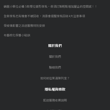
蝸居小單位必備 5款慳位變形傢俬，毋須訂製輕鬆增加屋企的空間感！！
全新傢俬也有機會不被回收，消委會提醒傢俬回收4大注意事項
受疫情影響之派送服務特別安排
布藝梳化保養小秘訣
關於我們
關於我們
聯絡我們
如何前往葵涌陳列室？
隱私權與條款
配送服務收費說明