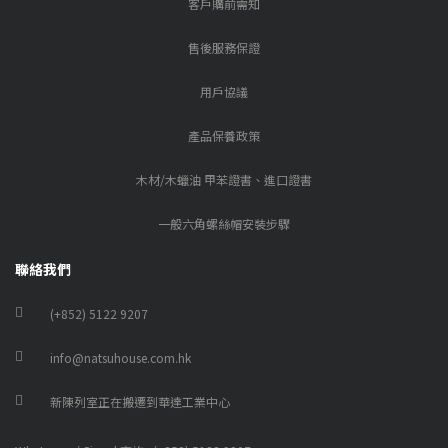
客戶購前需知
售後服務保證
用戶協議
產品保養政策
木材/木蠟油 甲苯證書、進口證書
一般六角螺絲帽安裝步驟
聯絡我們
(+852) 5122 9207
info@natsuhouse.com.hk
新陳列室正在搬遷到華達工業中心