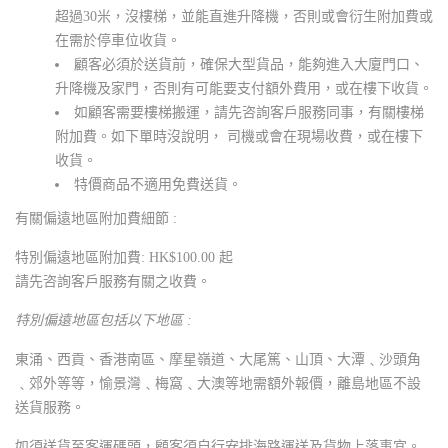
超過30米，沒樓梯，並能直進升降機，否則或會衍生附加費或
在需於停車位收貨。
顧客必須於送貨前，確保大型貨品，能夠進入大廈門口、
升降機及家門，否則有可能要支付額外費用，或在樓下收貨。
如顧客需要樓梯搬運，請先咨詢客戶服務同事，有關樓梯
附加費。如下單時沒說明， 司機或會在現場收費，或在樓下
收貨。
特價商品不適用免費送貨。
有關偏遠地區附加費細節 :
特別偏遠地區附加費: HK$100.00 起
請先咨詢客戶服務有關之收費。
特別偏遠地區包括以下地區 :
東涌、西貢、香港南區、摩星嶺道、大尾篤、山頂、大潭﹑沙頭角
﹑郊外等等，愉景灣﹑梅窩﹑大澳等地需額外報價，離島地區不設
送貨服務。
如須送貨至客運碼頭，顧客須自行安排海路運送及貨物上落事宜。