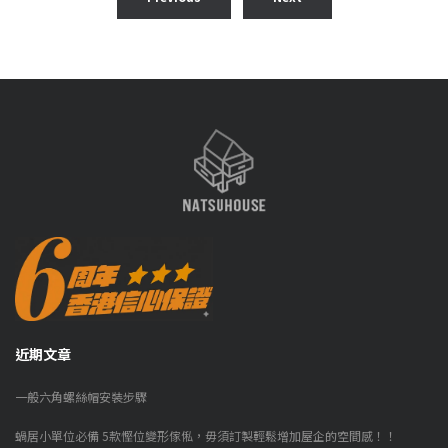
近期文章
一般六角螺絲帽安裝步驟
蝸居小單位必備 5款慳位變形傢俬，毋須訂製輕鬆增加屋企的空間感！！