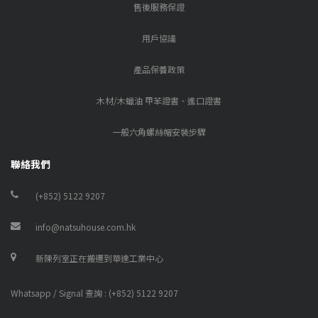
售後服務保證
用戶協議
產品保養政策
木材/木蠟油 甲苯證書、進口證書
一般六角螺絲帽安裝步驟
聯絡我們
(+852) 5122 9207
info@natsuhouse.com.hk
新陳列室正在搬遷到華達工業中心
Whatsapp / Signal 查詢 : (+852) 5122 9207