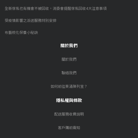
全新傢俬也有機會不被回收，消委會提醒傢俬回收4大注意事項
受疫情影響之派送服務特別安排
布藝梳化保養小秘訣
關於我們
關於我們
聯絡我們
如何前往葵涌陳列室？
隱私權與條款
配送服務收費說明
客戶購前需知