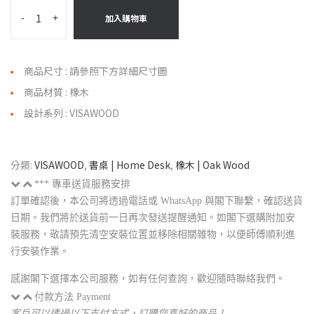
-
+
加入購物車
商品尺寸 : 請參照下方詳細尺寸圖
商品材質 : 橡木
設計系列 : VISAWOOD
分類:
VISAWOOD
,
書桌 | Home Desk
,
橡木 | Oak Wood
*** 專車送貨服務安排
訂單確認後，本公司將透過電話或 WhatsApp 與閣下聯繫，確認送貨
日期。我們將於送貨前一日再次發送提醒通知。如閣下選購附加安
裝服務，敬請預先清空安裝位置並移除相關雜物，以便師傅順利進
行安裝作業。
感謝閣下選擇本公司服務，如有任何查詢，歡迎隨時聯絡我們。
付款方法 Payment
客戶可以透過以下支付方式，訂購您喜好的商品！