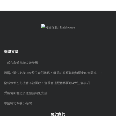
近期文章
一般六角螺絲帽安裝步驟
蝸居小單位必備 5款慳位變形傢俬，毋須訂製輕鬆增加屋企的空間感！！
全新傢俬也有機會不被回收，消委會提醒傢俬回收4大注意事項
受疫情影響之派送服務特別安排
布藝梳化保養小秘訣
關於我們