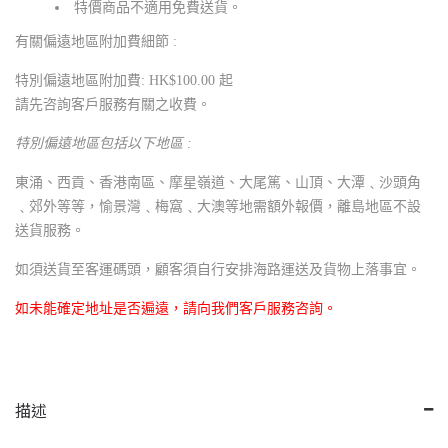
特價商品不適用免費送貨。
有關偏遠地區附加費細節 :
特別偏遠地區附加費: HK$100.00 起
請先咨詢客戶服務有關之收費。
特別偏遠地區包括以下地區 :
東涌、西貢、香港南區、摩星嶺道、大尾篤、山頂、大潭﹑沙頭角
﹑郊外等等，愉景灣﹑梅窩﹑大澳等地需額外報價，離島地區不設
送貨服務。
如須送貨至客運碼頭，顧客須自行安排海路運送及貨物上落事宜。
如未能確定地址是否遍遠，請向我們客戶服務咨詢。
描述