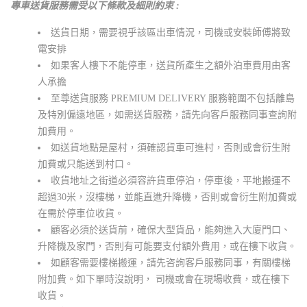
專車送貨服務需受以下條款及細則約束 :
送貨日期，需要視乎該區出車情況，司機或安裝師傅將致
電安排
如果客人樓下不能停車，送貨所產生之額外泊車費用由客
人承擔
至尊送貨服務 PREMIUM DELIVERY 服務範圍不包括離島
及特別偏遠地區，如需送貨服務，請先向客戶服務同事查詢附
加費用。
如送貨地點是屋村，須確認貨車可進村，否則或會衍生附
加費或只能送到村口。
收貨地址之街道必須容許貨車停泊，停車後，平地搬運不
超過30米，沒樓梯，並能直進升降機，否則或會衍生附加費或
在需於停車位收貨。
顧客必須於送貨前，確保大型貨品，能夠進入大廈門口、
升降機及家門，否則有可能要支付額外費用，或在樓下收貨。
如顧客需要樓梯搬運，請先咨詢客戶服務同事，有關樓梯
附加費。如下單時沒說明， 司機或會在現場收費，或在樓下
收貨。