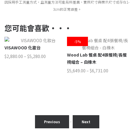
因採用手工測量方式，且測量方法可能有所差異，實際尺寸與標示尺寸或存在1-
3cm的正常誤差。
您可能會喜歡‧‧‧
5%
VISAWOOD 化妝台
M
Wood Lab 餐桌 配4張餐椅/長餐
價
$
2,880.00
–
$
5,280.00
$
4
格
椅組合 – 白橡木
範
價
$
5,649.00
–
$
6,731.00
圍：
格
$2,880.00
範
到
圍：
$5,280.00
$5,649.00
到
$6,731.00
-
Previous
Next