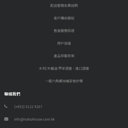
配送服務收費說明
客戶購前需知
售後服務保證
用戶協議
產品保養政策
木材/木蠟油 甲苯證書、進口證書
一般六角螺絲帽安裝步驟
聯絡我們
(+852) 5122 9207
info@natsuhouse.com.hk