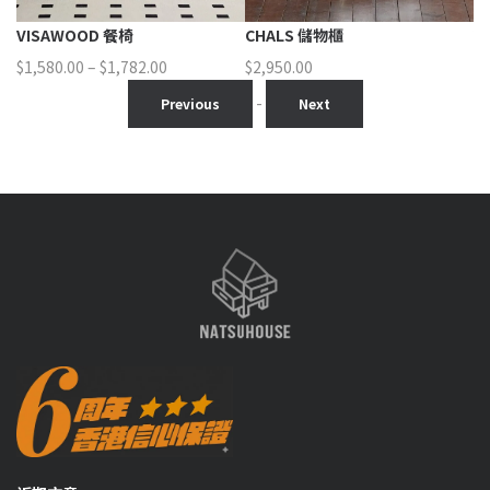
椅
CHALS 儲物櫃
VISAWOOD 餐椅
價
82.00
$
2,950.00
$
1,150.00
格
-
Previous
Next
範
圍：
$1,580.00
到
$1,782.00