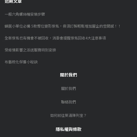
近期文章
一般六角螺絲帽安裝步驟
蝸居小單位必備 5款慳位變形傢俬，毋須訂製輕鬆增加屋企的空間感！！
全新傢俬也有機會不被回收，消委會提醒傢俬回收4大注意事項
受疫情影響之派送服務特別安排
布藝梳化保養小秘訣
關於我們
關於我們
聯絡我們
如何前往葵涌陳列室？
隱私權與條款