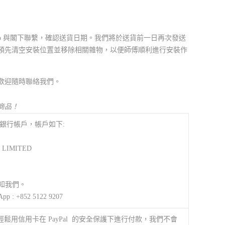
App 與閣下聯繫，確認送貨日期。我們將於送貨前一日再次發送
預先清空安裝位置並移除相關雜物，以便師傅順利進行安裝作
歡迎隨時聯絡我們。
商品！
銀行帳戶，帳戶如下:
 LIMITED
通知我們。
App : +852 5122 9207
以輕鬆用信用卡在 PayPal 的安全保護下進行付款，我們不會