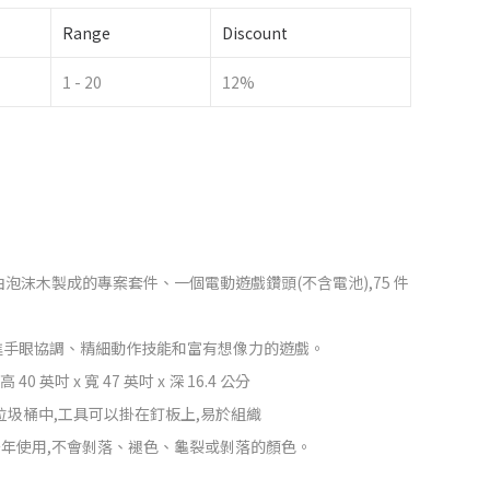
Range
Discount
1 - 20
12%
個由泡沫木製成的專案套件、一個電動遊戲鑽頭(不含電池),75 件
進手眼協調、精細動作技能和富有想像力的遊戲。
英吋 x 寬 47 英吋 x 深 16.4 公分
垃圾桶中,工具可以掛在釘板上,易於組織
,多年使用,不會剝落、褪色、龜裂或剝落的顏色。