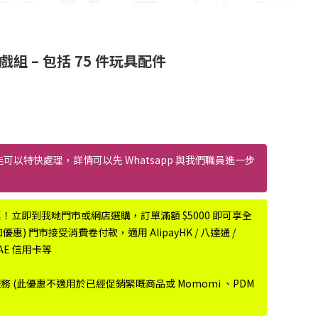
坊遊戲組 – 包括 75 件玩具配件
能可以特快處理，詳情可以先 Whatsapp 與我們職員進一步
惠！立即到我哋門市或網店選購，訂單滿額 $5000 即可享全
) 門市接受消費卷付款，適用 AlipayHK / 八達通 /
r、AE 信用卡等
服務 (此優惠不適用於已經促銷緊嘅商品或 Momomi 、PDM