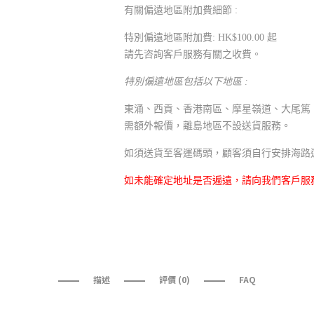
有關偏遠地區附加費細節 :
特別偏遠地區附加費: HK$100.00 起
請先咨詢客戶服務有關之收費。
特別偏遠地區包括以下地區 :
東涌、西貢、香港南區、摩星嶺道、大尾篤
需額外報價，離島地區不設送貨服務。
如須送貨至客運碼頭，顧客須自行安排海路
如未能確定地址是否遍遠，請向我們客戶服
描述
評價 (0)
FAQ