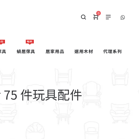
0
最新
暢銷
傢具
蝸居傢具
居家用品
選用木材
代理系列
包括 75 件玩具配件