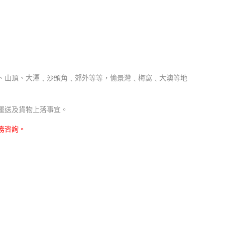
、山頂、大潭﹑沙頭角﹑郊外等等，愉景灣﹑梅窩﹑大澳等地
運送及貨物上落事宜。
務咨詢。