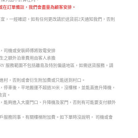
或在訂單備註，我們會盡量為顧客安排。
送貨事宜，一經確認，如有任何更改請於送貨前2天通知我們，否則
，司機或安裝師傅將致電安排
生之額外泊車費用由客人承擔
LIVERY 服務範圍不包括離島及特別偏遠地區，如需送貨服務，請
進村，否則或會衍生附加費或只能送到村口。
，停車後，平地搬運不超過30米，沒樓梯，並能直進升降機，
收貨。
，能夠進入大廈門口、升降機及家門，否則有可能要支付額外
戶服務同事，有關樓梯附加費。如下單時沒說明， 司機或會