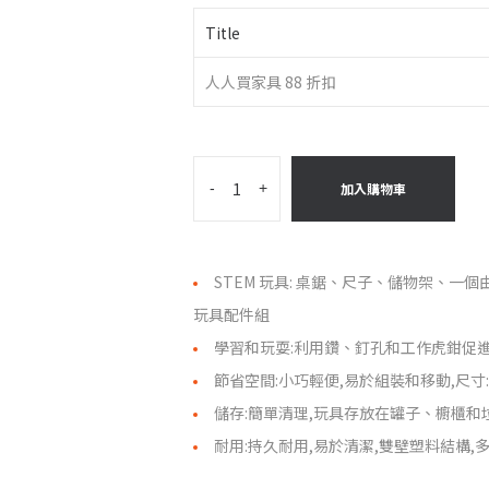
Title
人人買家具 88 折扣
-
+
加入購物車
STEM 玩具: 桌鋸、尺子、儲物架、一
玩具配件組
學習和玩耍:利用鑽、釘孔和工作虎鉗促
節省空間:小巧輕便,易於組裝和移動,尺寸:高 40 
儲存:簡單清理,玩具存放在罐子、櫥櫃和
耐用:持久耐用,易於清潔,雙壁塑料結構