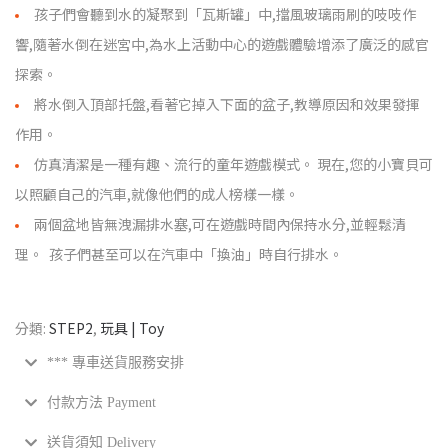
孩子們會聽到水的凝聚到「瓦斯罐」中,擋風玻璃雨刷的吱吱作
響,隨著水倒在迷宮中,為水上活動中心的遊戲體驗增添了廣泛的感官
探索。
將水倒入頂部托盤,看著它掉入下面的盆子,教導原因和效果發揮
作用。 ​
仿真清潔是一種有趣、流行的童年遊戲模式。 現在,您的小寶貝可
以照顧自己的汽車,就像他們的成人榜樣一樣。 ​
兩個盆地皆無洩漏排水塞,可在遊戲時間內保持水分,並輕鬆清
理。 ​ 孩子們甚至可以在汽車中「換油」時自行排水。 ​
分類:
STEP2
,
玩具 | Toy
*** 專車送貨服務安排
付款方法 Payment
送貨須知 Delivery