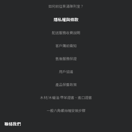
如何前往葵涌陳列室？
隱私權與條款
配送服務收費說明
客戶購前需知
售後服務保證
用戶協議
產品保養政策
木材/木蠟油 甲苯證書、進口證書
一般六角螺絲帽安裝步驟
聯絡我們