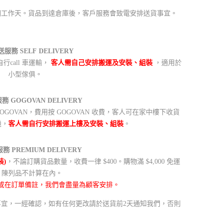
21 個工作天。貨品到達倉庫後，客戶服務會致電安排送貨事宜。
服務 SELF DELIVERY
call 車運輸，
客人需自己安排搬運及安裝、組裝
，適用於
小型傢俱。
 GOGOVAN DELIVERY
GOVAN，費用按 GOGOVAN 收費，客人可在家中樓下收貨
機，
客人需自行安排搬運上樓及安裝、組裝
。
 PREMIUM DELIVERY
裝)
，不論訂購貨品數量，收費一律 $400。購物滿 $4,000 免運
，陳列品不計算在內。
或在訂單備註，我們會盡量為顧客安排。
送貨事宜，一經確認，如有任何更改請於送貨前2天通知我們，否則