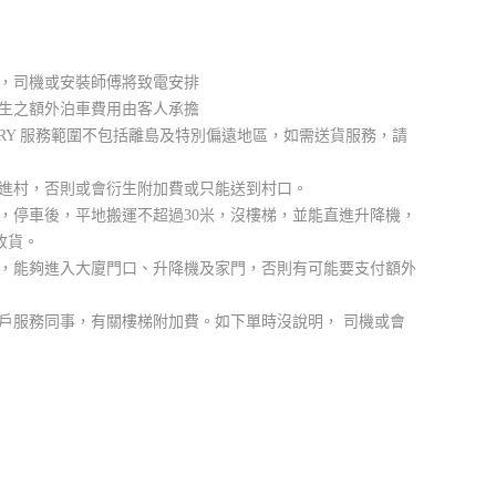
，司機或安裝師傅將致電安排
生之額外泊車費用由客人承擔
LIVERY 服務範圍不包括離島及特別偏遠地區，如需送貨服務，請
進村，否則或會衍生附加費或只能送到村口。
，停車後，平地搬運不超過30米，沒樓梯，並能直進升降機，
收貨。
，能夠進入大廈門口、升降機及家門，否則有可能要支付額外
戶服務同事，有關樓梯附加費。如下單時沒說明， 司機或會