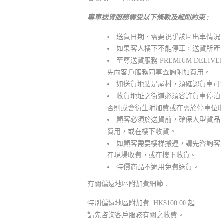
專車送貨服務需受以下條款及細則約束 :
送貨日期，需要視乎該區出車情況
如果客人樓下不能停車，送貨所產
至尊送貨服務 PREMIUM DE
先向客戶服務同事查詢附加費用。
如送貨地點是屋村，須確認貨車可
收貨地址之街道必須容許貨車停泊
否則或會衍生附加費或在需於停車位
顧客必須於送貨前，確保大型貨品
費用，或在樓下收貨。
如顧客需要樓梯搬運，請先咨詢客
在現場收費，或在樓下收貨。
特價商品不適用免費送貨。
有關偏遠地區附加費細節 :
特別偏遠地區附加費: HK$100.00 起
請先咨詢客戶服務有關之收費。