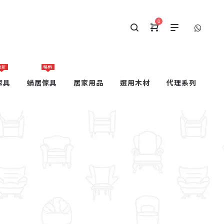
0
最新
暢銷
傢具
蝸居傢具
居家用品
選用木材
代理系列