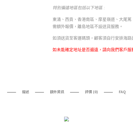
特別偏遠地區包括以下地區 :
東涌、西貢、香港南區、摩星嶺道、大尾篤
需額外報價，離島地區不設送貨服務。
如須送貨至客運碼頭，顧客須自行安排海路
如未能確定地址是否遍遠，請向我們客戶服
描述
額外資訊
評價 (0)
FAQ