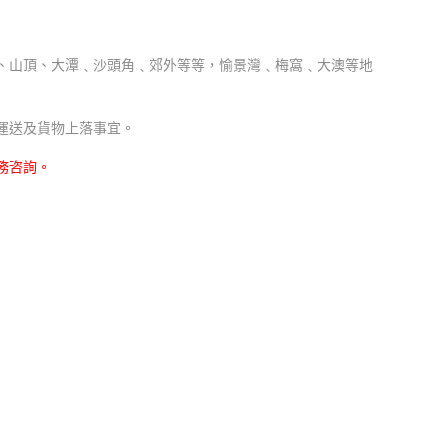
、山頂、大潭﹑沙頭角﹑郊外等等，愉景灣﹑梅窩﹑大澳等地
運送及貨物上落事宜。
務咨詢。