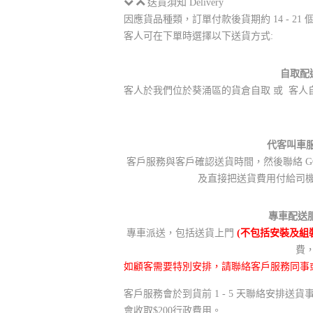
送貨須知 Delivery
因應貨品種類，訂單付款後貨期約 14 - 
客人可在下單時選擇以下送貨方式:
自取配送
客人於我們位於葵涌區的貨倉自取 或 客人自行
代客叫車服務
客戶服務與客戶確認送貨時間，然後聯絡 GO
及直接把送貨費用付給司
專車配送服務
專車派送，包括送貨上門
(不包括安裝及組
費
如顧客需要特別安排，請聯絡客戶服務同事
客戶服務會於到貨前 1 - 5 天聯絡安排
會收取$200行政費用。