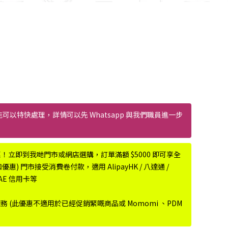
能可以特快處理，詳情可以先 Whatsapp 與我們職員進一步
惠！立即到我哋門市或網店選購，訂單滿額 $5000 即可享全
) 門市接受消費卷付款，適用 AlipayHK / 八達通 /
r、AE 信用卡等
服務 (此優惠不適用於已經促銷緊嘅商品或 Momomi 、PDM