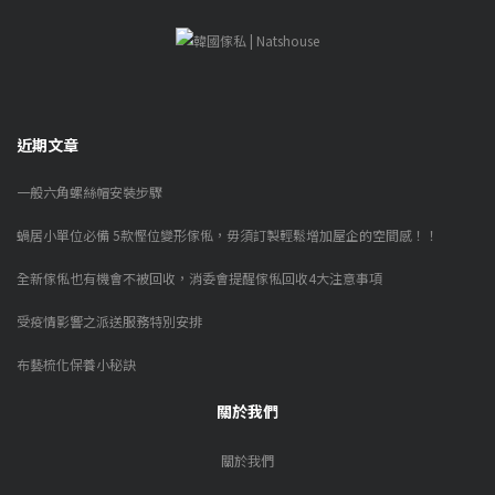
近期文章
一般六角螺絲帽安裝步驟
蝸居小單位必備 5款慳位變形傢俬，毋須訂製輕鬆增加屋企的空間感！！
全新傢俬也有機會不被回收，消委會提醒傢俬回收4大注意事項
受疫情影響之派送服務特別安排
布藝梳化保養小秘訣
關於我們
關於我們