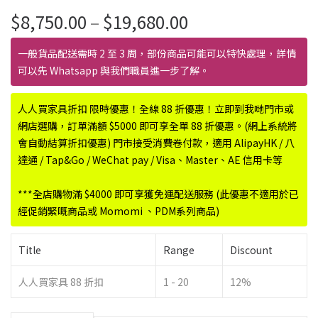
價
$
8,750.00
–
$
19,680.00
格
範
一般貨品配送需時 2 至 3 周，部份商品可能可以特快處理，詳情
圍：
可以先 Whatsapp 與我們職員進一步了解。
$8,750.00
到
人人買家具折扣 限時優惠！全線 88 折優惠！立即到我哋門市或
$19,680.00
網店選購，訂單滿額 $5000 即可享全單 88 折優惠。(網上系統將
會自動結算折扣優惠) 門市接受消費卷付款，適用 AlipayHK / 八
達通 / Tap&Go / WeChat pay / Visa、Master、AE 信用卡等
***全店購物滿 $4000 即可享獲免運配送服務 (此優惠不適用於已
經促銷緊嘅商品或 Momomi 、PDM系列商品)
Title
Range
Discount
人人買家具 88 折扣
1 - 20
12%