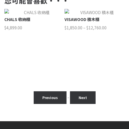
您可能會喜歡‧‧‧
CHALS 收納櫃
VISAWOOD 積木櫃
H
價
$
4,899.00
$
1,850.00
–
$
12,760.00
$
9
格
範
圍：
50.00
$1,850.00
到
50.00
$12,760.00
-
Previous
Next