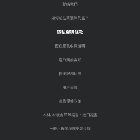
聯絡我們
如何前往葵涌陳列室？
隱私權與條款
配送服務收費說明
客戶購前需知
售後服務保證
用戶協議
產品保養政策
木材/木蠟油 甲苯證書、進口證書
一般六角螺絲帽安裝步驟