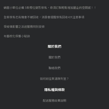
蝸居小單位必備 5款慳位變形傢俬，毋須訂製輕鬆增加屋企的空間感！！
全新傢俬也有機會不被回收，消委會提醒傢俬回收4大注意事項
受疫情影響之派送服務特別安排
布藝梳化保養小秘訣
關於我們
關於我們
聯絡我們
如何前往葵涌陳列室？
隱私權與條款
配送服務收費說明