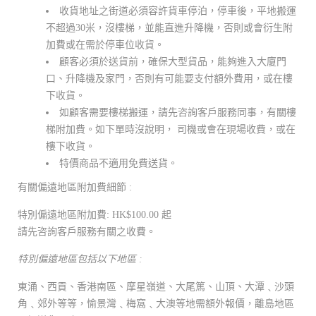
收貨地址之街道必須容許貨車停泊，停車後，平地搬運
不超過30米，沒樓梯，並能直進升降機，否則或會衍生附
加費或在需於停車位收貨。
顧客必須於送貨前，確保大型貨品，能夠進入大廈門
口、升降機及家門，否則有可能要支付額外費用，或在樓
下收貨。
如顧客需要樓梯搬運，請先咨詢客戶服務同事，有關樓
梯附加費。如下單時沒說明， 司機或會在現場收費，或在
樓下收貨。
特價商品不適用免費送貨。
有關偏遠地區附加費細節 :
特別偏遠地區附加費: HK$100.00 起
請先咨詢客戶服務有關之收費。
特別偏遠地區包括以下地區 :
東涌、西貢、香港南區、摩星嶺道、大尾篤、山頂、大潭﹑沙頭
角﹑郊外等等，愉景灣﹑梅窩﹑大澳等地需額外報價，離島地區