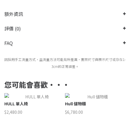
額外資訊
評價 (0)
FAQ
因採用手工測量方式，且測量方法可能有所差異，實際尺寸與標示尺寸或存在1-
3cm的正常誤差。
您可能會喜歡‧‧‧
Hull 儲物櫃
Wood Lab 餐椅 – 櫻桃木
$
6,780.00
$
1,050.00