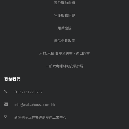
客戶購前需知
售後服務保證
用戶協議
產品保養政策
木材/木蠟油 甲苯證書、進口證書
一般六角螺絲帽安裝步驟
聯絡我們
(+852) 5122 9207
info@natsuhouse.com.hk
新陳列室正在搬遷到華達工業中心