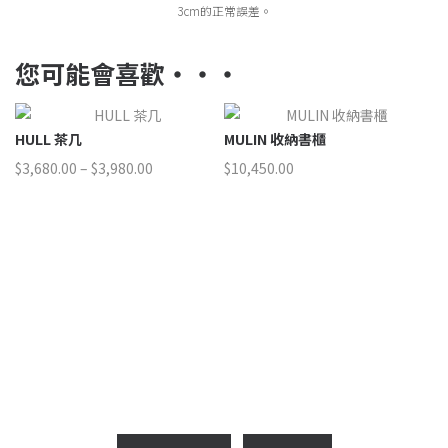
3cm的正常誤差。
您可能會喜歡‧‧‧
葵涌展示中
MULIN 吧檯組合
MULIN 收納書櫃
價
$
3,499.00
–
$
8,099.00
$
10,450.00
格
範
圍：
$3,499.00
0.00
到
$8,099.00
0.00