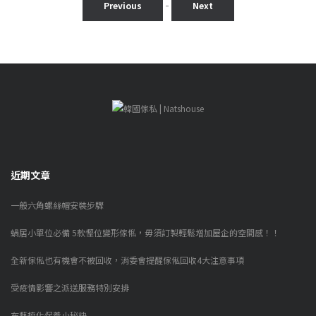
-
Previous
Next
近期文章
一般六角螺絲帽安裝步驟
蝸居小單位必備 5款慳位變形傢俬，毋須訂製輕鬆增加屋企的空間感！！
全新傢俬也有機會不被回收，消委會提醒傢俬回收4大注意事項
受疫情影響之派送服務特別安排
布藝梳化保養小秘訣