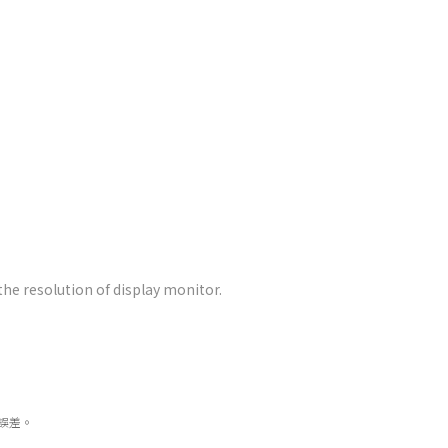
the resolution of display monitor.
誤差。