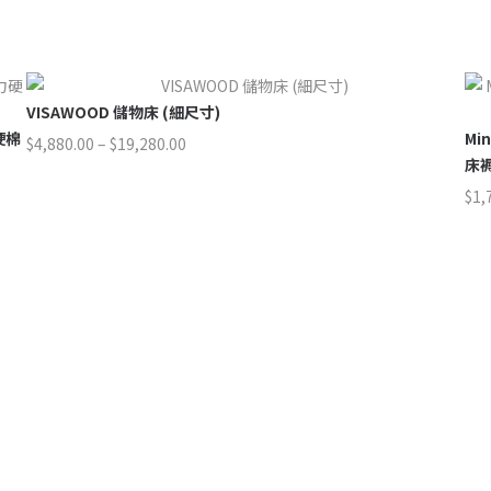
VISAWOOD 儲物床 (細尺寸)
硬棉
Mi
價
$
4,880.00
–
$
19,280.00
格
床褥
範
$
1,
圍：
$4,880.00
到
$19,280.00