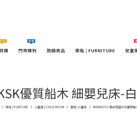
ALE
葵涌
特價
門市陳列
熱銷商品
傢俬 | FURNITURE
兒童
西亞KSK優質船木 細嬰兒床-
傢俬 | FURITURE
小童房 | CHILD ROOM
嬰兒/小童床
MINIMOTO 馬來西亞KSK優質