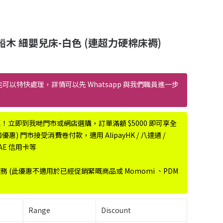
質船木 細嬰兒床-白色 (連超力硬棉床褥)
能可以特快處理，詳情可以先 Whatsapp 與我們職員進一步
惠！立即到我哋門市或網店選購，訂單滿額 $5000 即可享全
) 門市接受消費卷付款，適用 AlipayHK / 八達通 /
r、AE 信用卡等
服務 (此優惠不適用於已經促銷緊嘅商品或 Momomi 、PDM
Range
Discount