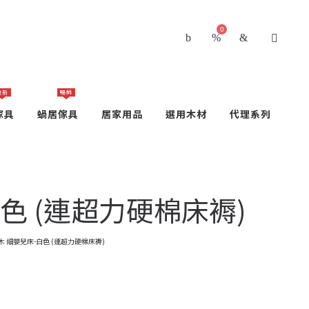
0
最新
暢銷
傢具
蝸居傢具
居家用品
選用木材
代理系列
白色 (連超力硬棉床褥)
船木 細嬰兒床-白色 (連超力硬棉床褥)