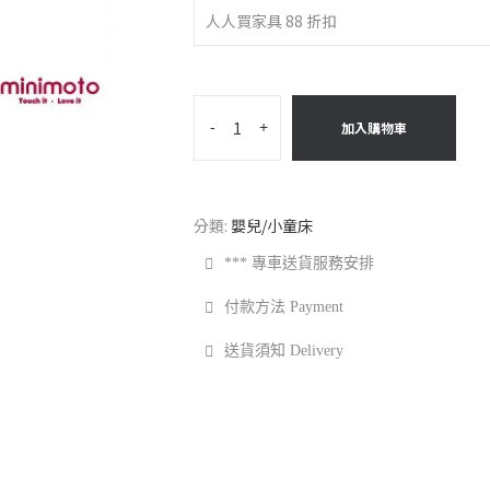
人人買家具 88 折扣
-
+
加入購物車
分類:
嬰兒/小童床
*** 專車送貨服務安排
付款方法 Payment
送貨須知 Delivery