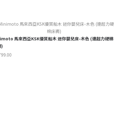
VISAWOO
nimoto 馬來西亞KSK優質船木 迷你嬰兒床-木色 (連超力硬棉
$
5,780.00
)
799.00