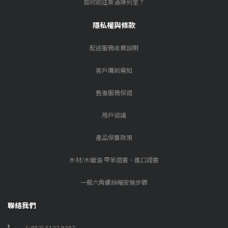
如何前往葵涌陳列室？
隱私權與條款
配送服務收費說明
客戶購前需知
售後服務保證
用戶協議
產品保養政策
木材/木蠟油 甲苯證書、進口證書
一般六角螺絲帽安裝步驟
聯絡我們
(+852) 5122 9207