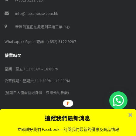
info@natsuhouse.com.hk
新陳列室正在搬遷到華達工業中心
Whatsapp / Signal 查詢 : (+852) 5122 9207
營業時間
星期一至五 / 11:00AM – 18:00PM
公眾假期、星期六 / 12:30PM – 19:00PM
(星期日大廈需登記身份，只限預約參觀)
追蹤我們最新消息
© 2018-2026 NATSUHOUSE FURNITURE LIMITED (公司註冊編號 CR No.
2968320) 版權所有
立即讚好我們 Facebook，訂閱我們最新的優惠及商品情報