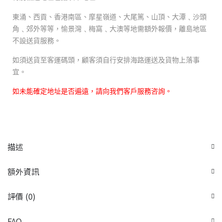
東涌、西貢、香港南區、摩星嶺道、大尾篤、山頂、大潭﹑沙頭
角﹑郊外等等，愉景灣﹑梅窩﹑大澳等地需額外報價，離島地區
不設送貨服務。
如須送貨至客運碼頭，顧客須自行安排海路運送及貨物上落事
宜。
如未能確定地址是否遍遠，請向我們客戶服務咨詢。
描述
額外資訊
評價 (0)
FAQ