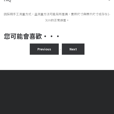
因採用手工測量方式，且測量方法可能有所差異，實際尺寸與標示尺寸或存在1-
3cm的正常誤差。
您可能會喜歡‧‧‧
-
Previous
Next