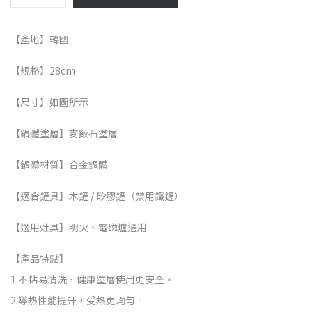
【產地】韓國
【規格】28cm
【尺寸】如圖所示
【鍋體塗層】麥飯石塗層
【鍋體材質】合金鍋體
【適合鏟具】木鏟 / 矽膠鏟（禁用鐵鏟）
【適用灶具】明火、電磁爐通用
【產品特點】
1.不粘易清洗，健康塗層使用更安全。
2.導熱性能提升，受熱更均勻。