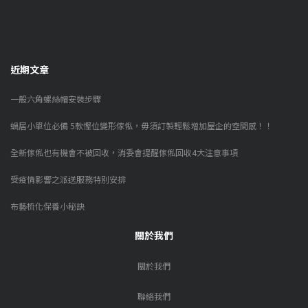
近期文章
一般六角螺絲帽安裝步驟
蝸居小單位必備 5款慳位變形傢俬，毋須訂製輕鬆增加屋企的空間感！！
全新傢俬也有機會不被回收，消委會提醒傢俬回收4大注意事項
受疫情影響之派送服務特別安排
布藝梳化保養小秘訣
關於我們
關於我們
聯絡我們