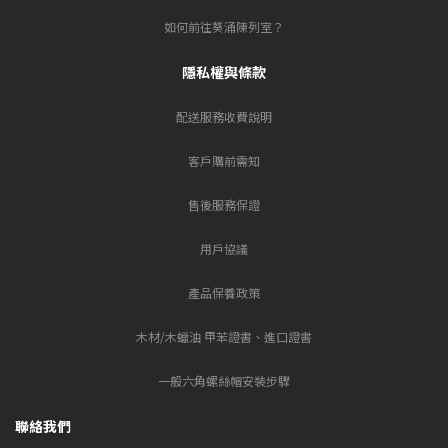
如何前往葵涌陳列室？
隱私權與條款
配送服務收費說明
客戶購前需知
售後服務保證
用戶協議
產品保養政策
木材/木蠟油 甲苯證書、進口證書
一般六角螺絲帽安裝步驟
聯絡我們