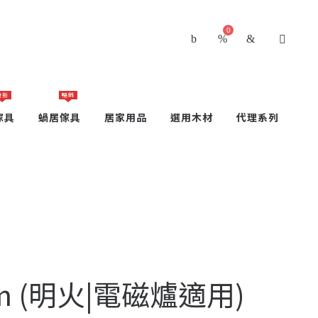
0
最新
暢銷
傢具
蝸居傢具
居家用品
選用木材
代理系列
cm (明火|電磁爐適用)