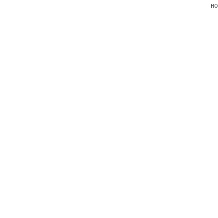
HO
俬
俬
專
專
門
門
店
店