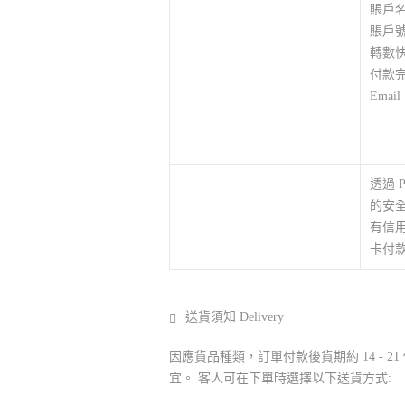
賬戶名稱
賬戶號碼:
轉數快I
付款完
Email 
透過 
的安
有信用
卡付
送貨須知 Delivery
因應貨品種類，訂單付款後貨期約 14 - 
宜。 客人可在下單時選擇以下送貨方式: