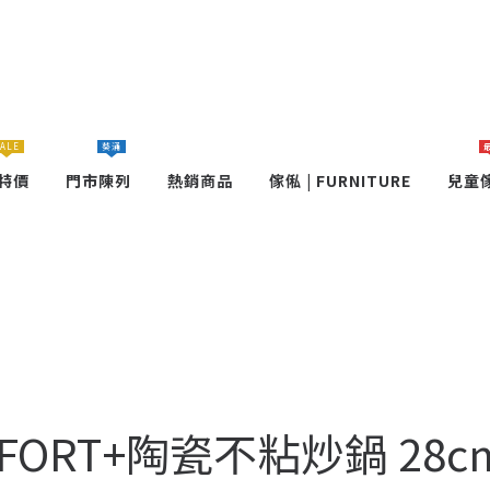
ALE
葵涌
特價
門市陳列
熱銷商品
傢俬 | FURNITURE
兒童
日式FORT+陶瓷不粘炒鍋 28