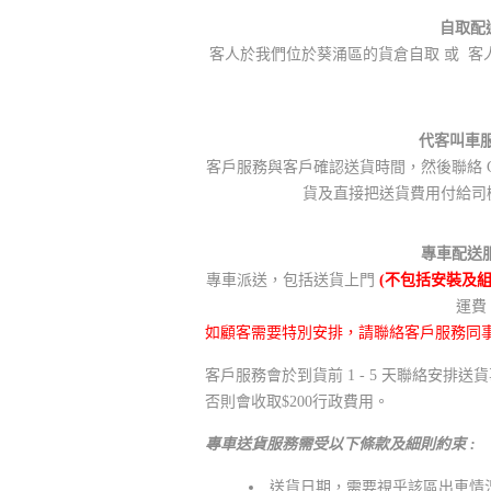
自取配送
客人於我們位於葵涌區的貨倉自取 或 客人自
代客叫車服務
客戶服務與客戶確認送貨時間，然後聯絡 GO
貨及直接把送貨費用付給司
專車配送服務
專車派送，包括送貨上門
(不包括安裝及組
運費
如顧客需要特別安排，請聯絡客戶服務同
客戶服務會於到貨前 1 - 5 天聯絡安
否則會收取$200行政費用。
專車送貨服務需受以下條款及細則約束 :
送貨日期，需要視乎該區出車情