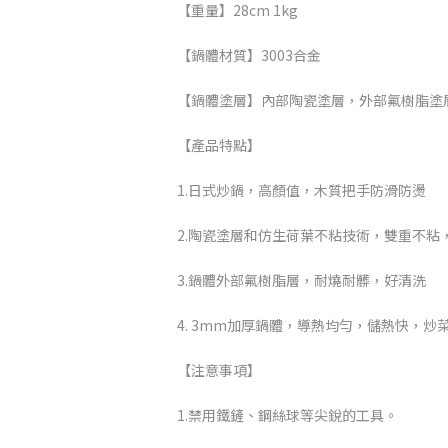
【重量】28cm 1kg
【鍋體材質】3003合金
【鍋體塗層】內部陶瓷塗層，外部氟樹脂塗
【產品特點】
1.日式炒鍋，高顏值，木質把手防滑防燙
2.陶瓷塗層和仿生荷葉不粘技術，雙重不粘
3.鍋體外部氟樹脂層，耐燒耐髒，好清洗
4. 3mm加厚鍋體，導熱均勻，儲熱快，炒
【注意事項】
1.禁用鐵鏟、鋼絲球等尖銳的工具。