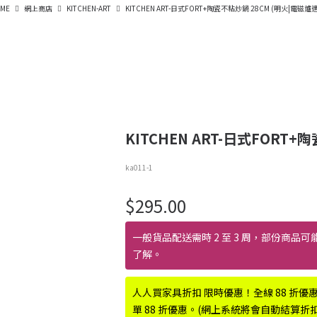
ME
網上商店
KITCHEN-ART
KITCHEN ART-日式FORT+陶瓷不粘炒鍋 28CM (明火|電磁爐
KITCHEN ART-日式FORT
ka011-1
$
295.00
一般貨品配送需時 2 至 3 周，部份商品可
了解。
人人買家具折扣 限時優惠！全線 88 折優
單 88 折優惠。(網上系統將會自動結算折扣優惠