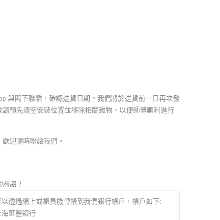
e
sApp 與閣下聯繫，確認送貨日期。我們將於送貨前一日再次發
敬請預先清空安裝位置並移除相關雜物，以便師傅順利進行
，歡迎隨時聯絡我們。
的商品！
可以透過網上或櫃員機轉帳到我們銀行帳戶，帳戶如下:
上海匯豐銀行