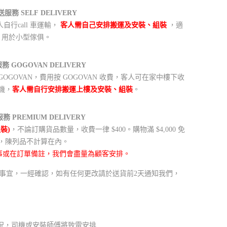
服務 SELF DELIVERY
行call 車運輸，
客人需自己安排搬運及安裝、組裝
，適
用於小型傢俱。
 GOGOVAN DELIVERY
GOVAN，費用按 GOGOVAN 收費，客人可在家中樓下收
機，
客人需自行安排搬運上樓及安裝、組裝
。
 PREMIUM DELIVERY
裝)
，不論訂購貨品數量，收費一律 $400。購物滿 $4,000 免
，陳列品不計算在內。
事或在訂單備註，我們會盡量為顧客安排。
排送貨事宜，一經確認，如有任何更改請於送貨前2天通知我們，
況，司機或安裝師傅將致電安排