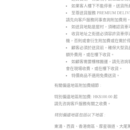
如果客人樓下不能停車，送貨所
至尊送貨服務 PREMIUM DE
請先向客戶服務同事查詢附加費用
如送貨地點是屋村，須確認貨車
收貨地址之街道必須容許貨車停
機，否則或會衍生附加費或在需於
顧客必須於送貨前，確保大型貨
額外費用，或在樓下收貨。
如顧客需要樓梯搬運，請先咨詢
會在現場收費，或在樓下收貨。
特價商品不適用免費送貨。
有關偏遠地區附加費細節 :
特別偏遠地區附加費: HK$100.00 起
請先咨詢客戶服務有關之收費。
特別偏遠地區包括以下地區 :
東涌、西貢、香港南區、摩星嶺道、大尾