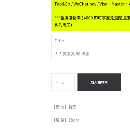
Tap&Go / WeChat pay / Visa、Maste
***全店購物滿 $4000 即可享獲免運配送
系列商品)
Title
人人買家具 88 折扣
-
+
加入購物車
【產 地】韓國
【規 格】28cm