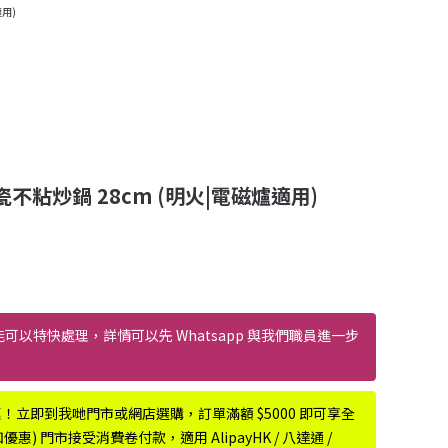
適用)
+陶瓷不粘炒鍋 28cm (明火|電磁爐適用)
能可以特快處理，詳情可以先 Whatsapp 與我們職員進一步
惠！立即到我哋門市或網店選購，訂單滿額 $5000 即可享全
) 門市接受消費卷付款，適用 AlipayHK / 八達通 /