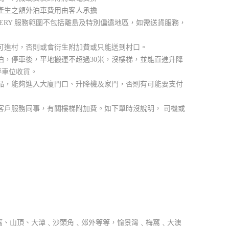
產生之額外泊車費用由客人承擔
LIVERY 服務範圍不包括離島及特別偏遠地區，如需送貨服務，
。
可進村，否則或會衍生附加費或只能送到村口。
泊，停車後，平地搬運不超過30米，沒樓梯，並能直進升降
停車位收貨。
品，能夠進入大廈門口、升降機及家門，否則有可能要支付
客戶服務同事，有關樓梯附加費。如下單時沒說明， 司機或
篤、山頂、大潭﹑沙頭角﹑郊外等等，愉景灣﹑梅窩﹑大澳