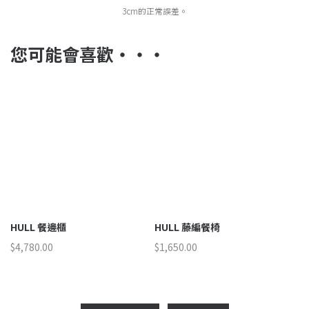
3cm的正常誤差。
您可能會喜歡‧‧‧
HULL 餐邊櫃
HULL 藤編餐椅
H
$
4,780.00
$
1,650.00
$
3
50.00