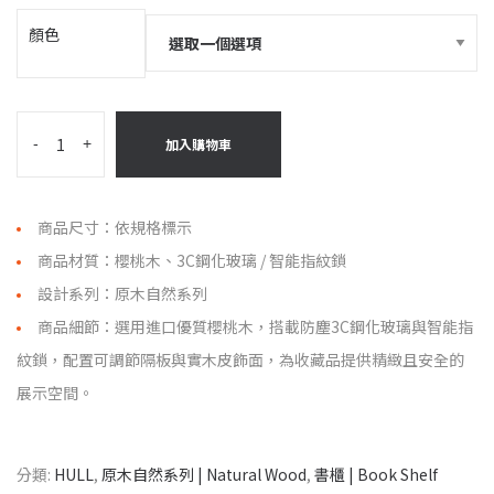
顏色
-
+
加入購物車
商品尺寸：依規格標示
商品材質：櫻桃木、3C鋼化玻璃 / 智能指紋鎖
設計系列：原木自然系列
商品細節：選用進口優質櫻桃木，搭載防塵3C鋼化玻璃與智能指
紋鎖，配置可調節隔板與實木皮飾面，為收藏品提供精緻且安全的
展示空間。
分類:
HULL
,
原木自然系列 | Natural Wood
,
書櫃 | Book Shelf