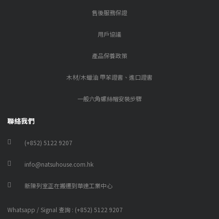
售後服務保證
用戶協議
產品保養政策
木材/木蠟油 甲苯證書、進口證書
一般六角螺絲帽安裝步驟
聯絡我們
(+852) 5122 9207
info@natsuhouse.com.hk
新陳列室正在搬遷到華達工業中心
Whatsapp / Signal 查詢 : (+852) 5122 9207