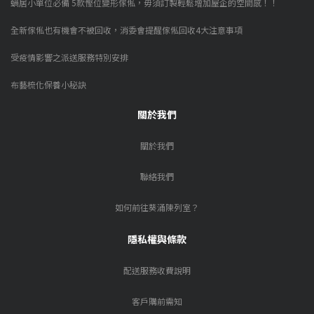
蝸居小單位必備 5款慳位變形傢俬，毋須訂製輕鬆增加屋企的空間感！！
全新傢俬也有機會不被回收，消委會提醒傢俬回收4大注意事項
受疫情影響之派送服務特別安排
布藝梳化保養小秘訣
關於我們
關於我們
聯絡我們
如何前往葵涌陳列室？
隱私權與條款
配送服務收費說明
客戶購前需知