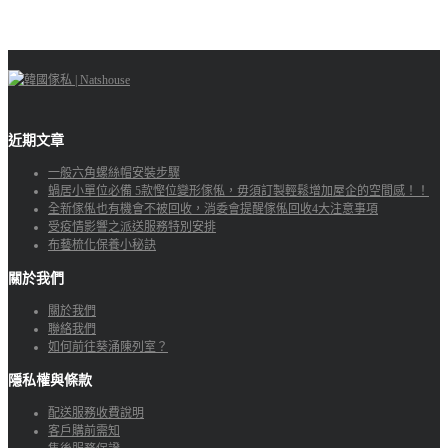
近期文章
一般六角螺絲帽安裝步驟
蝸居小單位必備 5款慳位變形傢俬，毋須訂製輕鬆增加屋企的空間感！！
全新傢俬也有機會不被回收，消委會提醒傢俬回收4大注意事項
受疫情影響之派送服務特別安排
布藝梳化保養小秘訣
關於我們
關於我們
聯絡我們
如何前往葵涌陳列室？
隱私權與條款
配送服務收費說明
客戶購前需知