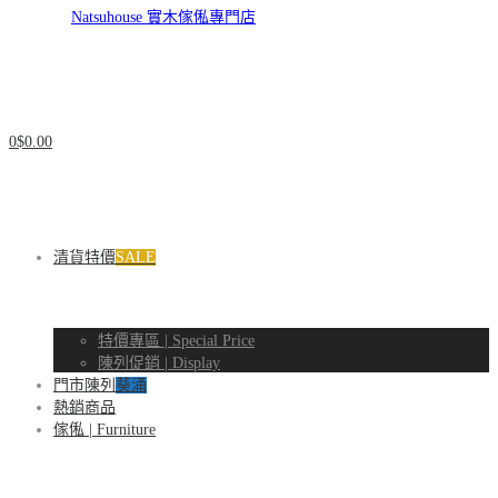
Natsuhouse
實
Natsuhouse
0
$
0.00
木
清貨特價
SALE
實
特價專區 | Special Price
陳列促銷 | Display
傢
木
門市陳列
葵涌
熱銷商品
傢俬 | Furniture
俬