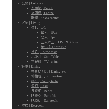
傢
玄關 | Entrance
玄關椅 | Bench
玄關櫃 | Cabinet
鞋櫃 | Shoes cabinet
客廳 | Living
專
梳化 | sofa
俬
單人 | 1Pax
雙人 | 2pax
三人以上 | 3 Pax & Above
梳化床 | Sofa Bed
門
茶几 | Coffee table
專
小邊几 | Side Table
電視櫃 | TV cabinet
飯廳 | Dining
餐桌椅組合 | Dining Set
伸縮餐桌 | Concertina
店
餐桌 | Dining table
門
餐椅 | Chair
長餐椅 | Bench
吧檯桌 | Bar table
吧檯椅 | Bar stools
睡房 | Bedroom
店