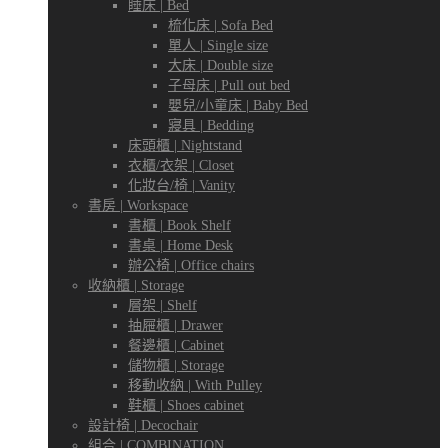
睡床 | Bed
梳化床 | Sofa Bed
單人 | Single size
大床 | Double size
子母床 | Pull out bed
嬰兒/小童床 | Baby Bed
寢具 | Bedding
床頭櫃 | Nightstand
衣櫃/衣架 | Closet
化妝台/椅 | Vanity
書房 | Workspace
書櫃 | Book Shelf
書桌 | Home Desk
辦公椅 | Office chairs
收納櫃 | Storage
層架 | Shelf
抽屜櫃 | Drawer
餐邊櫃 | Cabinet
儲物櫃 | Storage
移動收納 | With Pulley
鞋櫃 | Shoes cabinet
設計椅 | Decochair
組合 | COMBINATION