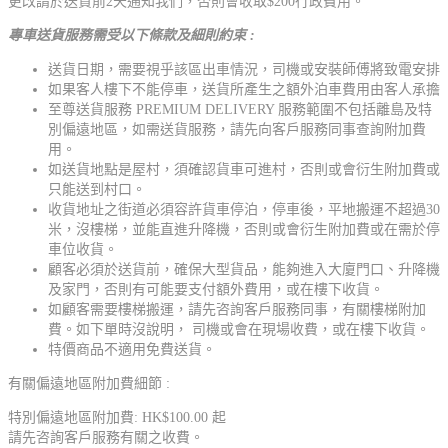
更改請於送貨前2天通知我們，否則會收取$200行政費用。
專車送貨服務需受以下條款及細則約束 :
送貨日期，需要視乎該區出車情況，司機或安裝師傅將致電安排
如果客人樓下不能停車，送貨所產生之額外泊車費用由客人承擔
至尊送貨服務 PREMIUM DELIVERY 服務範圍不包括離島及特
別偏遠地區，如需送貨服務，請先向客戶服務同事查詢附加費
用。
如送貨地點是屋村，須確認貨車可進村，否則或會衍生附加費或
只能送到村口。
收貨地址之街道必須容許貨車停泊，停車後，平地搬運不超過30
米，沒樓梯，並能直進升降機，否則或會衍生附加費或在需於停
車位收貨。
顧客必須於送貨前，確保大型貨品，能夠進入大廈門口、升降機
及家門，否則有可能要支付額外費用，或在樓下收貨。
如顧客需要樓梯搬運，請先咨詢客戶服務同事，有關樓梯附加
費。如下單時沒說明， 司機或會在現場收費，或在樓下收貨。
特價商品不適用免費送貨。
有關偏遠地區附加費細節 :
特別偏遠地區附加費: HK$100.00 起
請先咨詢客戶服務有關之收費。