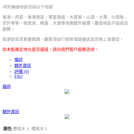
特別偏遠地區包括以下地區 :
東涌、西貢、香港南區、摩星嶺道、大尾篤、山頂、大潭﹑沙頭角﹑
郊外等等，愉景灣﹑梅窩﹑大澳等地需額外報價，離島地區不設送貨
服務。
如須送貨至客運碼頭，顧客須自行安排海路運送及貨物上落事宜。
如未能確定地址是否遍遠，請向我們客戶服務咨詢。
描述
額外資訊
評價 (0)
FAQ
描述
額外資訊
顏色
櫻桃木 S, 櫻桃木 L