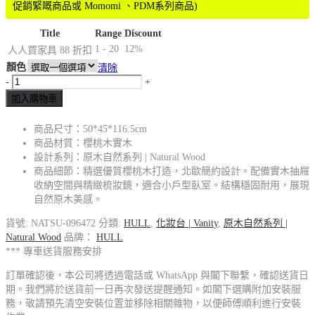
促銷緊嘅商品或 Momomi 、PDM系列商品)
Title
Range
Discount
1 - 20
12%
人人買家具 88 折扣
顏色
清除
-
+
加入購物車
商品尺寸：50*45*116.5cm
商品材質：櫻桃木實木
設計系列：原木自然系列 | Natural Wood
商品細節：精選優質櫻桃木打造，北歐簡約設計。配備實木抽屜
收納空間與精緻梳妝鏡，適合小戶型臥室。結構穩固耐用，展現
自然原木美感。
貨號:
NATSU-096472
分類:
HULL
,
化妝台 | Vanity
,
原木自然系列 |
Natural Wood
品牌：
HULL
*** 專車送貨服務安排
訂單確認後，本公司將透過電話或 WhatsApp 與閣下聯繫，確認送貨日
期。我們將於送貨前一日再次發送提醒通知。如閣下選購附加安裝服
務，敬請預先清空安裝位置並移除相關雜物，以便師傅順利進行安裝