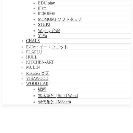
EDU.play
iFam
little tikes
MOMOMI ソフトタッチ
STEP2
Weplay 台灣
YaYa
CHALS
E-Unit イー・ユニット
FLAPLU
HULL
KITCHEN-ART
MULIN
Rakuten 楽天
VISAWOOD
WOOD LAB
返回
實木系列 | Solid Wood
現代系列 | Modern