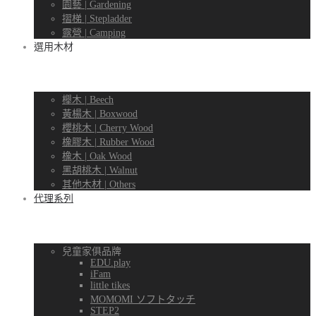
園藝 | Gardening
摺梯 | Stepladder
露營 | Camping
選用木材
櫸木 | Beech
黃楊木 | Boxwood
櫻桃木 | Cherry Wood
橡膠木 | Rubber Wood
橡木 | Oak Wood
黑胡桃木 | Walnut
其他木材 | Others
代理系列
兒童家俱品牌
EDU.play
iFam
little tikes
MOMOMI ソフトタッチ
STEP2