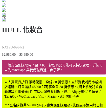
HULL 化妝台
NATSU-096472
$
2,980.00
–
$
3,380.00
價
格
範
一般貨品配送需時 2 至 3 周，部份商品可能可以特快處理，詳情可
圍：
以先 Whatsapp 與我們職員進一步了解。
$2,980.00
到
人人買家具折扣 限時優惠！全線 88 折優惠！立即到我哋門市或網
$3,380.00
店選購，訂單滿額 $5000 即可享全單 88 折優惠。(網上系統將會自
動結算折扣優惠) 門市接受消費卷付款，適用 AlipayHK / 八達通 /
Tap&Go / WeChat pay / Visa、Master、AE 信用卡等
***全店購物滿 $4000 即可享獲免運配送服務 (此優惠不適用於已經