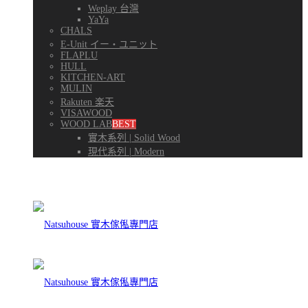
Weplay 台灣
YaYa
CHALS
E-Unit イー・ユニット
FLAPLU
HULL
KITCHEN-ART
MULIN
Rakuten 楽天
VISAWOOD
WOOD LAB
BEST
實木系列 | Solid Wood
現代系列 | Modern