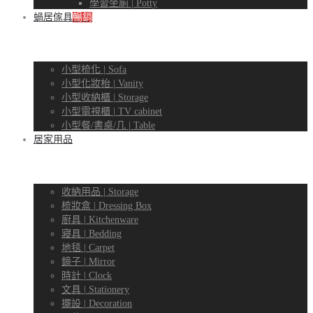
學習坐廁 | Potty
蝸居傢具
暢銷
小型梳化 | Sofa
小型化妝枱 | Vanity
小型收納櫃 | Storage
小型電視櫃 | TV cabinet
小型餐/書桌/几 | Table
居家用品
收納用品 | Storage
梳妝盒 | Dressing Box
廚具 | Kitchenware
寢具 | Bedding
地毯 | Carpet
鏡子 | Mirror
時計 | Clock
文具 | Stationery
擺設 | Decoration