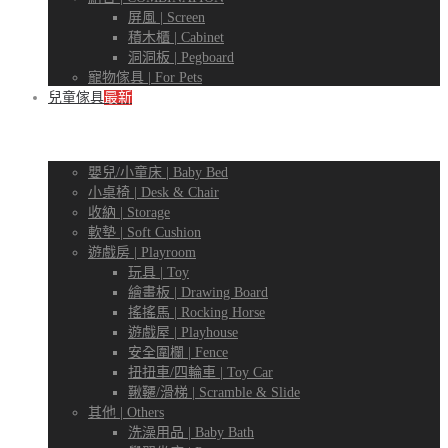
屏風 | Screen
積木櫃 | Cabinet
洞洞板 | Pegboard
寵物傢具 | For Pets
兒童傢具
最新
嬰兒/小童床 | Baby Bed
小桌椅 | Desk & Chair
收納 | Storage
軟墊 | Soft Cushion
遊戲房 | Playroom
玩具 | Toy
繪畫板 | Drawing Board
搖搖馬 | Rocking Horse
遊戲屋 | Playhouse
安全圍欄 | Fence
扭扭車/四輪車 | Toy Car
鞦韆/滑梯 | Scramble & Slide
其他 | Others
洗澡用品 | Baby Bath