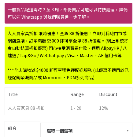
格
範
一般貨品配送需時 2 至 3 周，部份商品可能可以特快處理，詳情
圍：
可以先 Whatsapp 與我們職員進一步了解。
$480.00
到
人人買家具折扣 限時優惠！全線 88 折優惠！立即到我哋門市或
$880.00
網店選購，訂單滿額 $5000 即可享全單 88 折優惠。(網上系統將
會自動結算折扣優惠) 門市接受消費卷付款，適用 AlipayHK / 八
達通 / Tap&Go / WeChat pay / Visa、Master、AE 信用卡等
***全店購物滿 $4000 即可享獲免運配送服務 (此優惠不適用於已
經促銷緊嘅商品或 Momomi 、PDM系列商品)
Title
Range
Discount
人人買家具 88 折扣
1 - 20
12%
組合