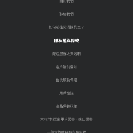
關於我們
聯絡我們
如何前往葵涌陳列室？
隱私權與條款
配送服務收費說明
客戶購前需知
售後服務保證
用戶協議
產品保養政策
木材/木蠟油 甲苯證書、進口證書
一般六角螺絲帽安裝步驟