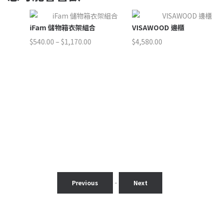
iFam 儲物箱衣架組合
VISAWOOD 邊櫃
價
$
540.00
–
$
1,170.00
$
4,580.00
$
格
範
圍：
00
$540.00
到
00
$1,170.00
-
Previous
Next