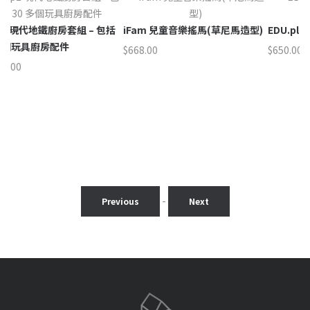
– 包括
iFam 兒童音樂搖馬(草尼馬造型)
EDU.play 長頸鹿蹺蹺板（2人
$
668.00
$
650.00
-
Previous
Next