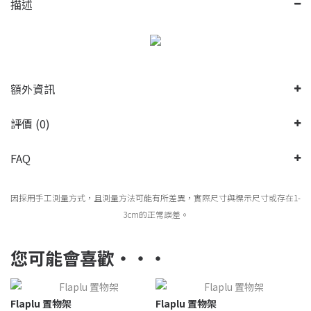
描述
額外資訊
評價 (0)
FAQ
因採用手工測量方式，且測量方法可能有所差異，實際尺寸與標示尺寸或存在1-
3cm的正常誤差。
您可能會喜歡‧‧‧
Flaplu 置物架
Flaplu 置物架
V