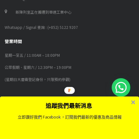
新陳列室正在搬遷到華達工業中心
Whatsapp / Signal 查詢 : (+852) 5122 9207
營業時間
星期一至五 / 11:00AM – 18:00PM
公眾假期、星期六 / 12:30PM – 19:00PM
(星期日大廈需登記身份，只限預約參觀)
追蹤我們最新消息
© 2018-2026 NATSUHOUSE FURNITURE LIMITED (公司註冊編號 CR No.
2968320) 版權所有
立即讚好我們 Facebook，訂閱我們最新的優惠及商品情報
0