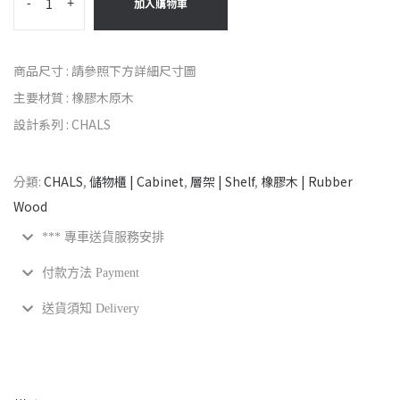
-
+
加入購物車
商品尺寸 : 請參照下方詳細尺寸圖
主要材質 : 橡膠木原木
設計系列 : CHALS
分類:
CHALS
,
儲物櫃 | Cabinet
,
層架 | Shelf
,
橡膠木 | Rubber
Wood
*** 專車送貨服務安排
付款方法 Payment
送貨須知 Delivery