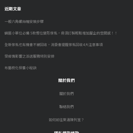
近期文章
一般六角螺絲帽安裝步驟
蝸居小單位必備 5款慳位變形傢俬，毋須訂製輕鬆增加屋企的空間感！！
全新傢俬也有機會不被回收，消委會提醒傢俬回收4大注意事項
受疫情影響之派送服務特別安排
布藝梳化保養小秘訣
關於我們
關於我們
聯絡我們
如何前往葵涌陳列室？
隱私權與條款