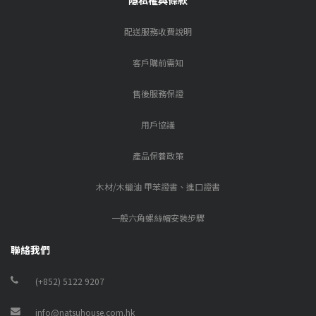
配送服務收費說明
客戶購前需知
售後服務保證
用戶協議
產品保養政策
木材/木蠟油 甲苯證書、進口證書
一般六角螺絲帽安裝步驟
聯絡我們
(+852) 5122 9207
info@natsuhouse.com.hk