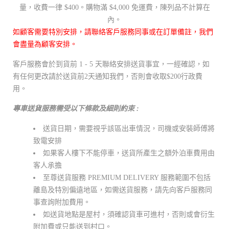
量，收費一律 $400。購物滿 $4,000 免運費，陳列品不計算在
內。
如顧客需要特別安排，請聯絡客戶服務同事或在訂單備註，我們
會盡量為顧客安排。
客戶服務會於到貨前 1 - 5 天聯絡安排送貨事宜，一經確認，如
有任何更改請於送貨前2天通知我們，否則會收取$200行政費
用。
專車送貨服務需受以下條款及細則約束 :
送貨日期，需要視乎該區出車情況，司機或安裝師傅將
致電安排
如果客人樓下不能停車，送貨所產生之額外泊車費用由
客人承擔
至尊送貨服務 PREMIUM DELIVERY 服務範圍不包括
離島及特別偏遠地區，如需送貨服務，請先向客戶服務同
事查詢附加費用。
如送貨地點是屋村，須確認貨車可進村，否則或會衍生
附加費或只能送到村口。