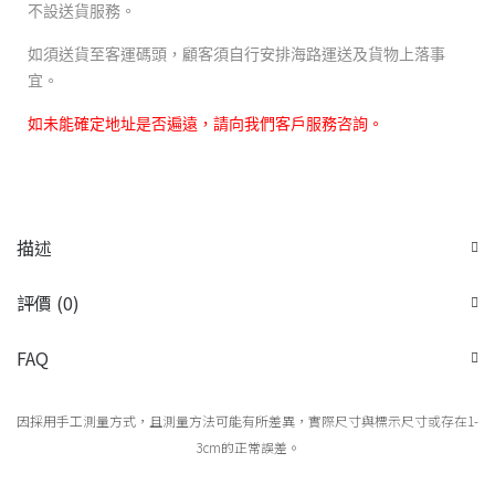
不設送貨服務。
如須送貨至客運碼頭，顧客須自行安排海路運送及貨物上落事
宜。
如未能確定地址是否遍遠，請向我們客戶服務咨詢。
描述
評價 (0)
FAQ
因採用手工測量方式，且測量方法可能有所差異，實際尺寸與標示尺寸或存在1-
3cm的正常誤差。