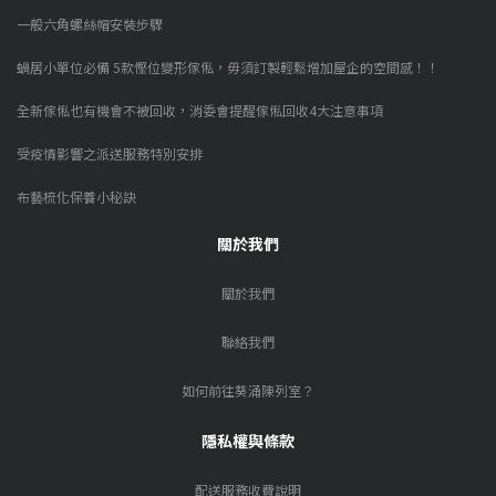
一般六角螺絲帽安裝步驟
蝸居小單位必備 5款慳位變形傢俬，毋須訂製輕鬆增加屋企的空間感！！
全新傢俬也有機會不被回收，消委會提醒傢俬回收4大注意事項
受疫情影響之派送服務特別安排
布藝梳化保養小秘訣
關於我們
關於我們
聯絡我們
如何前往葵涌陳列室？
隱私權與條款
配送服務收費說明