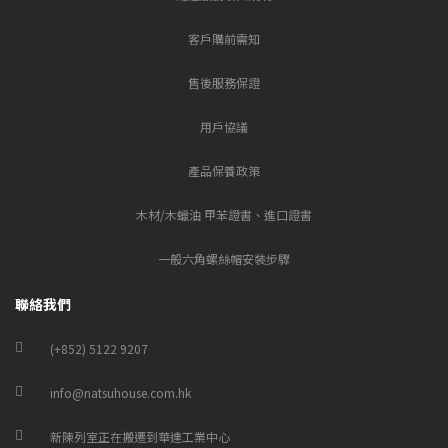
客戶購前需知
售後服務保證
用戶協議
產品保養政策
木材/木蠟油 甲苯證書、進口證書
一般六角螺絲帽安裝步驟
聯絡我們
(+852) 5122 9207
info@natsuhouse.com.hk
新陳列室正在搬遷到華達工業中心