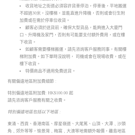
收貨地址之街道必須容許貨車停泊，停車後，平地搬運
不超過30米，沒樓梯，並能直進升降機，否則或會衍生附
加費或在需於停車位收貨。
顧客必須於送貨前，確保大型貨品，能夠進入大廈門
口、升降機及家門，否則有可能要支付額外費用，或在樓
下收貨。
如顧客需要樓梯搬運，請先咨詢客戶服務同事，有關樓
梯附加費。如下單時沒說明， 司機或會在現場收費，或在
樓下收貨。
特價商品不適用免費送貨。
有關偏遠地區附加費細節 :
特別偏遠地區附加費: HK$100.00 起
請先咨詢客戶服務有關之收費。
特別偏遠地區包括以下地區 :
東涌、西貢、香港南區、摩星嶺道、大尾篤、山頂、大潭﹑沙頭
角﹑郊外等等，愉景灣﹑梅窩﹑大澳等地需額外報價，離島地區